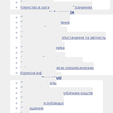
Спільна діяльність
Членство в організаціях та об’єднаннях
Інформація
Правоустановчі документи
Рішення органу управління
Аудиторський комітет
Нормативно-правові акти
Загальні умови електропостачання та звітність
електропостачальника
Лист очікувань власника
Фінансова звітність
Антикорупційна політика
Кодекс етики та ділової поведінки
Інформація, що підлягає оприлюдненню
Корисна інформація
Закупівлі
Політика закупівель
План закупівель
Звіт про використання публічних коштів
Відомості про договори
Договори для публікації
Оголошення