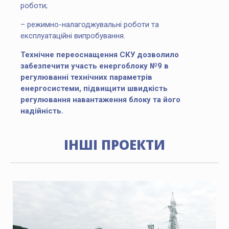
роботи;
– режимно-налагоджувальні роботи та
експлуатаційні випробування.
Технічне переоснащення СКУ дозволило
забезпечити участь енергоблоку №9 в
регулюванні технічних параметрів
енергосистеми, підвищити швидкість
регулювання навантаження блоку та його
ДНІСТРОВСЬКА ГЕС, УКРАЇНА
надійність.
ІНШІ ПРОЕКТИ
ПРОЕКТИ
СЛОВ’ЯНСЬКА ТЕС, УКРАЇНА