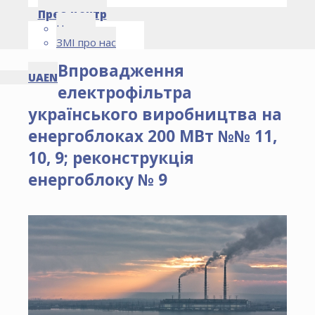
Архів
Прес-центр
Новини
ЗМІ про нас
Впровадження
UA
EN
електрофільтра
українського виробництва на
енергоблоках 200 МВт №№ 11,
10, 9; реконструкція
енергоблоку № 9