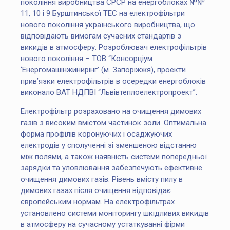
покоління виробництва СРСР на енергоблоках №№
11, 10 і 9 Бурштинської ТЕС на електрофільтри
нового покоління українського виробництва, що
відповідають вимогам сучасних стандартів з
викидів в атмосферу. Розроблювач електрофільтрів
нового покоління – ТОВ “Консорціум
‘Енергомашінжинирінг’ (м. Запоріжжя), проекти
прив’язки електрофільтрів в осередки енергоблоків
виконало ВАТ НДПВІ “Львівтеплоелектропроект”.
Електрофільтр розраховано на очищення димових
газів з високим вмістом частинок золи. Оптимальна
форма профілів коронуючих і осаджуючих
електродів у сполученні зі зменшеною відстанню
між полями, а також наявність системи попередньої
зарядки та уловлювання забезпечують ефективне
очищення димових газів. Рівень вмісту пилу в
димових газах після очищення відповідає
європейським нормам. На електрофільтрах
установлено системи моніторингу шкідливих викидів
в атмосферу на сучасному устаткуванні фірми