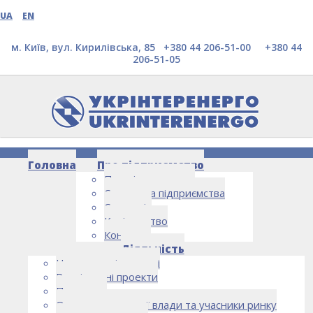
UA
EN
м. Київ, вул. Кирилівська, 85 +380 44 206-51-00
+380 44
206-51-05
Головна
Про підприємство
Про підприємство
Структура підприємства
Стратегія
Керівництво
Контакти
БУРШТИНСЬКА ТЕС, УКРАЇНА
Діяльність
Напрямки діяльності
Реалізовані проекти
Партнери
Органи державної влади та учасники ринку