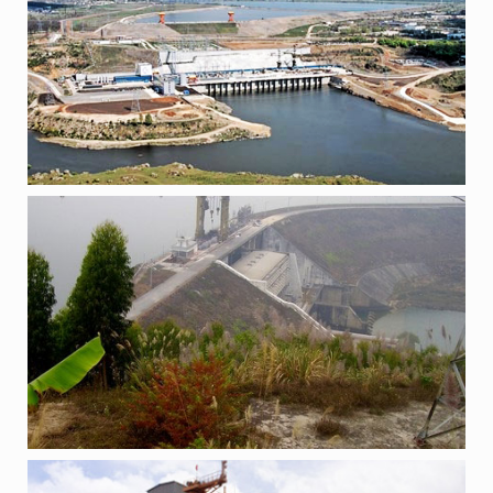
ГЕС “ТХАК БА”, В’ЄТНАМ
ПРОЕКТИ
ГЕС “ШРОК ФУ МІЄНГ”, В’ЄТНАМ
ПРОЕКТИ