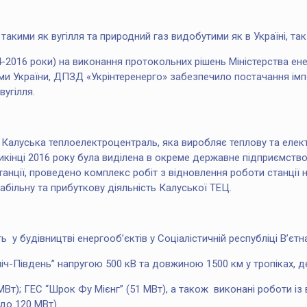
акими як вугілля та природний газ видобутими як в Україні, так 
14-2016 роки) на виконання протокольних рішень Міністерства ене
ми України, ДПЗД «Укрінтеренерго» забезпечило постачання імп
угілля.
Калуська теплоелектроцентраль, яка виробляє теплову та електр
рикінці 2016 року була виділена в окреме державне підприємств
ції, проведено комплекс робіт з відновлення роботи станції на
абільну та прибуткову діяльність Калуської ТЕЦ.
у будівництві енергооб’єктів у Соціалістичній республіці В’єтн
ніч-Південь” напругою 500 кВ та довжиною 1500 км у тропіках, д
2 МВт); ГЕС “Шрок Фу Мієнг” (51 МВт), а також виконані роботи 
до 120 МВт).