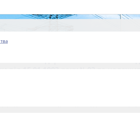
ства
кономічної діяльності «Укрінтерене
сноване на державній власності згід
ни від 15.01.1993 року №03 та належи
спортного потенціалу енергетичного комплексу України.
ери діяльності. На сьогоднішній день підприємством напрацьов
инку електричної енергії, постачання енергоресурсів та обладна