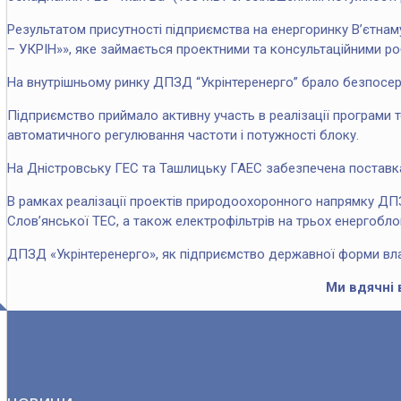
Результатом присутності підприємства на енергоринку В’єтна
– УКРІН»», яке займається проектними та консультаційними роб
На внутрішньому ринку ДПЗД “Укрінтеренерго” брало безпосер
Підприємство приймало активну участь в реалізації програми 
автоматичного регулювання частоти і потужності блоку.
На Дністровську ГЕС та Ташлицьку ГАЕС забезпечена поставка 
В рамках реалізації проектів природоохоронного напрямку ДП
Слов’янської ТЕС, а також електрофільтрів на трьох енергобл
ДПЗД «Укрінтеренерго», як підприємство державної форми власн
Ми вдячні 