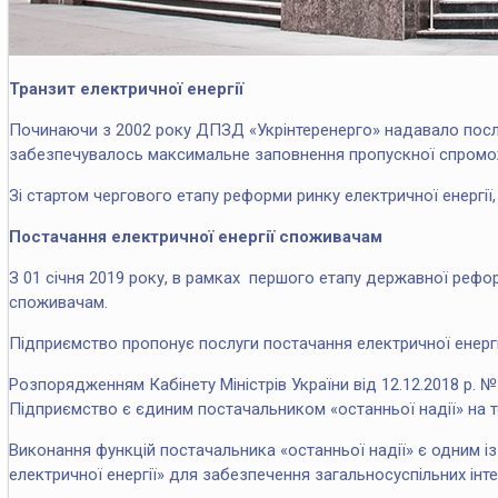
Транзит електричної енергії
Починаючи з 2002 року ДПЗД «Укрінтеренерго» надавало послуг
забезпечувалось максимальне заповнення пропускної спромож
Зі стартом чергового етапу реформи ринку електричної енергії, 
Постачання електричної енергії споживачам
З 01 січня 2019 року, в рамках першого етапу державної рефор
споживачам.
Підприємство пропонує послуги постачання електричної енергії
Розпорядженням Кабінету Міністрів України від 12.12.2018 р. 
Підприємство є єдиним постачальником «останньої надії» на те
Виконання функцій постачальника «останньої надії» є одним із
електричної енергії» для забезпечення загальносуспільних інте