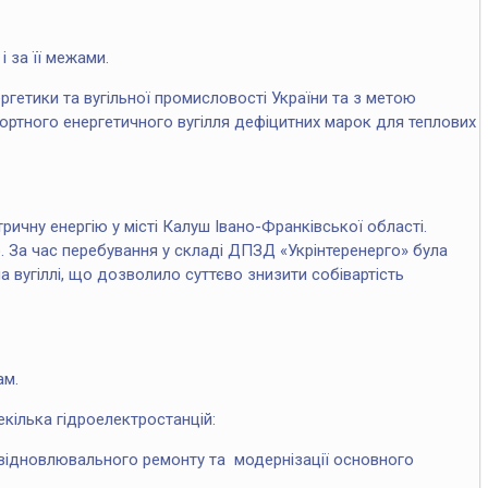
і за її межами.
ргетики та вугільної промисловості України та з метою
ортного енергетичного вугілля дефіцитних марок для теплових
ичну енергію у місті Калуш Івано-Франківської області.
о. За час перебування у складі ДПЗД «Укрінтеренерго» була
 вугіллі, що дозволило суттєво знизити собівартість
ам.
екілька гідроелектростанцій:
із відновлювального ремонту та модернізації основного