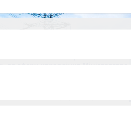
рго» є державним унітарним
но з наказом Міністерства
ть до сфери управління Міністерства
ана стійка база ділового партнерства і співробітництва на
ння, реалізації проектів будівництва об’єктів