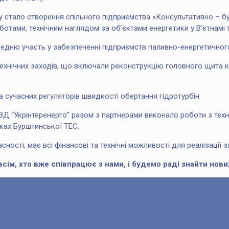
му стало створення спільного підприємства «Консультативно –
отами, технічним наглядом за об’єктами енергетики у В’єтнамі 
едню участь у забезпеченні підприємств паливно-енергетичног
технічних заходів, що включали реконструкцію головного щита 
сучасних регуляторів швидкості обертання гідротурбін.
ЗД “Укрінтеренерго” разом з партнерами виконало роботи з тех
оках Бурштинської ТЕС.
ості, має всі фінансові та технічні можливості для реалізації з
всім, хто вже співпрацює з нами, і будемо раді знайти нови