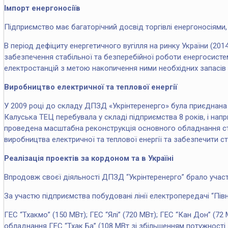
Імпорт енергоносіїв
Підприємство має багаторічний досвід торгівлі енергоносіями, т
В період дефіциту енергетичного вугілля на ринку України (20
забезпечення стабільної та безперебійної роботи енергосисте
електростанцій з метою накопичення ними необхідних запасів в
Виробництво електричної та теплової енергії
У 2009 році до складу ДПЗД «Укрінтеренерго» була приєднана 
Калуська ТЕЦ перебувала у складі підприємства 8 років, і нап
проведена масштабна реконструкція основного обладнання стан
виробництва електричної та теплової енергії та забезпечити ст
Реалізація проектів за кордоном та в Україні
Впродовж своєї діяльності ДПЗД “Укрінтеренерго” брало участь 
За участю підприємства побудовані лінії електропередачі “Пів
ГЕС “Тхакмо” (150 МВт); ГЕС “Ялі” (720 МВт); ГЕС “Кан Дон” (7
обладнання ГЕС “Тхак Ба” (108 МВт зі збільшенням потужності 