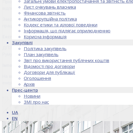
Загальні умови електропостачання та звітність е
Пріоритетним напрямком діяльності підприємства на даний час 
Лист очікувань власника
відповідно до Закону України «Про ринок електричної енергії».
Фінансова звітність
Антикорупційна політика
Завдяки застосуванню маркетингових технологій, оптимізації 
Кодекс етики та ділової поведінки
працівників, ДПЗД “Укрінтеренерго” змогло досягти вагомих резу
Інформація, що підлягає оприлюдненню
Корисна інформація
Експорт електричної енергії
Закупівлі
ДПЗД «Укрінтеренерго» першим в Україні почало експортувати 
Політика закупівель
План закупівель
Румунію, Польщу, Росію, Молдову та Республіку Білорусь.
Звіт про використання публічних коштів
Імпорт електричної енергії
Відомості про договори
Договори для публікації
На виконання рішень уряду України та міністерства енергетик
Оголошення
енергії з енергосистеми Російської Федерації в об’єднану енер
Архів
Прес-центр
Новини
ЗМІ про нас
UA
EN