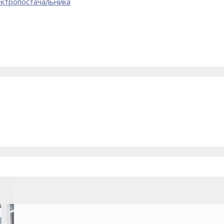
лектропостачальника
є виконання спеціальних обов’язків на ринку електричної енергі
основних бізнес-процесів, вдосконаленню структури підприємст
льтатів як в Україні, так і за її межами.
електричну енергію до країн Східної Європи та СНГ. Зокрема, е
и, з метою підтримання балансу в енергосистемі України, підпр
госистему України.