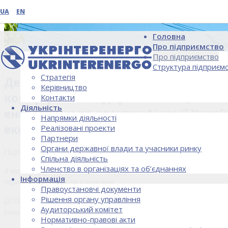
UA
EN
Головна
Про підприємство
Про підприємство
Структура підприєм
Стратегія
Державне підприємство зовнішньое
Керівництво
комерційним підприємством, яке за
Контакти
Діяльність
енергетики та електрифікації Украї
Напрямки діяльності
економіки України.
Реалізовані проекти
Партнери
Органи державної влади та учасники ринку
Підприємство створювалось з метою ефективної реалізації ек
ПРО ПІДПРИЄМСТВО
Спільна діяльність
Членство в організаціях та об’єднаннях
З моменту свого створення підприємство постійно розширює сф
Інформація
території України і за її межами.
Правоустановчі документи
Рішення органу управління
ДПЗД «Укрінтеренерго» має багаторічний досвід діяльності на р
Аудиторський комітет
електроенергетики.
Нормативно-правові акти