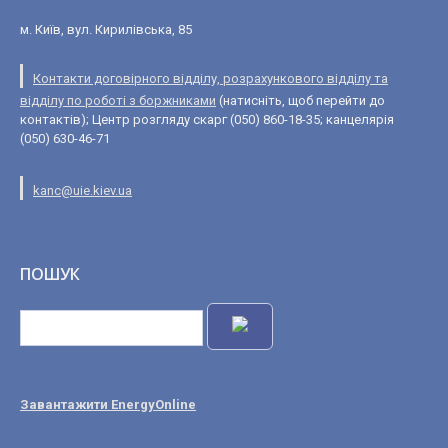
м. Київ, вул. Кирилівська, 85
Контакти договірного відділу, розрахункового відділу та
відділу по роботі з боржниками
(натисніть, щоб перейти до
контактів); Центр розгляду скарг (050) 860-18-35; канцелярія
(050) 630-46-71
kanc@uie.kiev.ua
ПОШУК
Завантажити EnergyOnline