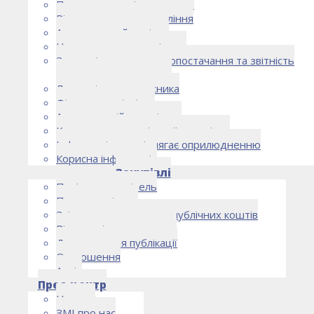
Правоустановчі документи
Рішення органу управління
Аудиторський комітет
Нормативно-правові акти
Загальні умови електропостачання та звітність
електропостачальника
Лист очікувань власника
Фінансова звітність
Антикорупційна політика
Кодекс етики та ділової поведінки
Інформація, що підлягає оприлюдненню
Корисна інформація
Закупівлі
Політика закупівель
План закупівель
Звіт про використання публічних коштів
Відомості про договори
Договори для публікації
Оголошення
Архів
Прес-центр
Новини
ЗМІ про нас