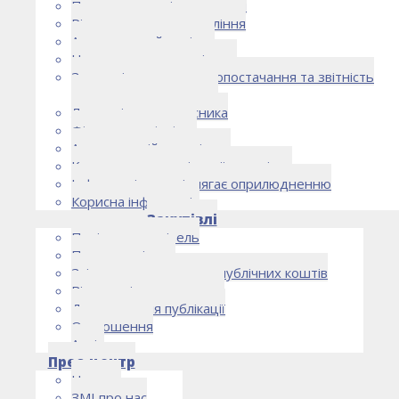
Правоустановчі документи
Рішення органу управління
Аудиторський комітет
Нормативно-правові акти
Загальні умови електропостачання та звітність
електропостачальника
Лист очікувань власника
Фінансова звітність
Антикорупційна політика
Кодекс етики та ділової поведінки
Інформація, що підлягає оприлюдненню
Корисна інформація
Закупівлі
Політика закупівель
План закупівель
Звіт про використання публічних коштів
Відомості про договори
Договори для публікації
Оголошення
Архів
Прес-центр
Новини
ЗМІ про нас