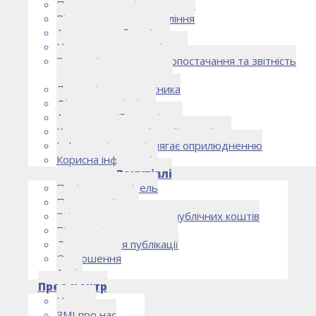
Правоустановчі документи
Рішення органу управління
Аудиторський комітет
Нормативно-правові акти
Загальні умови електропостачання та звітність
електропостачальника
Лист очікувань власника
Фінансова звітність
Антикорупційна політика
Кодекс етики та ділової поведінки
Інформація, що підлягає оприлюдненню
Корисна інформація
Закупівлі
Політика закупівель
План закупівель
Звіт про використання публічних коштів
Відомості про договори
Договори для публікації
Оголошення
Архів
Прес-центр
Новини
ЗМІ про нас