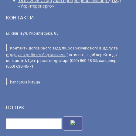
18.02.2026 Стартував процес реорганізації ДПЗД
«Укрінтеренерго»
КОНТАКТИ
м. Київ, вул. Кирилівська, 85
Контакти договірного відділу, розрахункового відділу та
відділу по роботі з боржниками
(натисніть, щоб перейти до
контактів); Центр розгляду скарг (050) 860-18-35; канцелярія
(050) 630-46-71
kanc@uie.kiev.ua
ПОШУК