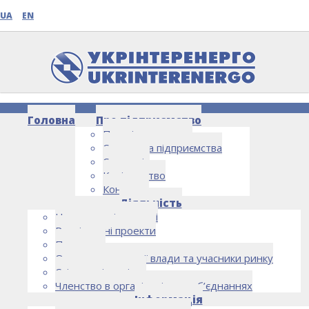
UA
EN
Головна
Про підприємство
Про підприємство
Структура підприємства
Стратегія
Керівництво
Контакти
НОВИНИ
Діяльність
Напрямки діяльності
Реалізовані проекти
Партнери
Органи державної влади та учасники ринку
Спільна діяльність
Членство в організаціях та об’єднаннях
Інформація