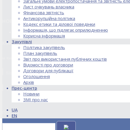
Загальні умови електропостачання та звітність е
Лист очікувань власника
Фінансова звітність
Антикорупційна політика
НОВИНИ
Кодекс етики та ділової поведінки
Інформація, що підлягає оприлюдненню
18.02.2026 Стартував процес реорганізації ДПЗД «Укрінт
Корисна інформація
Закупівлі
КОНТАКТИ
Політика закупівель
План закупівель
м. Київ, вул. Кирилівська, 85
Звіт про використання публічних коштів
Відомості про договори
Договори для публікації
Контакти договірного відділу, розрахункового відділу та відділу по
Оголошення
Архів
Прес-центр
kanc@uie.kiev.ua
Новини
ЗМІ про нас
UA
ПОШУК
EN