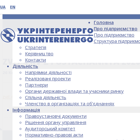
UA
EN
Головна
Про підприємство
Про підприємство
Структура підприєм
Стратегія
НОВИНИ
Керівництво
ZVIT 4 KV Z POSTACHANNYA 202
Контакти
Діяльність
Напрямки діяльності
26 Квітня, 2021
Реалізовані проекти
Партнери
Органи державної влади та учасники ринку
zvit 4 kv z postachannya 2020
Спільна діяльність
Членство в організаціях та об’єднаннях
Інформація
Правоустановчі документи
Рішення органу управління
Аудиторський комітет
Нормативно-правові акти