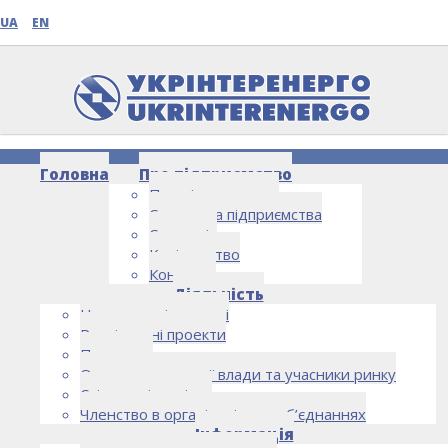
UA
EN
Головна
Про підприємство
Про підприємство
Структура підприємства
Стратегія
Керівництво
Контакти
НОВИНИ
Діяльність
Напрямки діяльності
Реалізовані проекти
Партнери
Органи державної влади та учасники ринку
Спільна діяльність
Членство в організаціях та об’єднаннях
Інформація