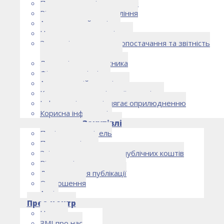
Правоустановчі документи
Рішення органу управління
Аудиторський комітет
Нормативно-правові акти
Загальні умови електропостачання та звітність
електропостачальника
Лист очікувань власника
Фінансова звітність
Антикорупційна політика
Кодекс етики та ділової поведінки
Інформація, що підлягає оприлюдненню
Корисна інформація
Закупівлі
Політика закупівель
План закупівель
Звіт про використання публічних коштів
Відомості про договори
Договори для публікації
Оголошення
Архів
Прес-центр
Новини
ЗМІ про нас