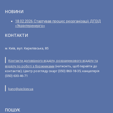
НОВИНИ
18.02.2026 Стартував процес реорганізації ДПЗД
«Укрінтеренерго»
КОНТАКТИ
м. Київ, вул. Кирилівська, 85
Контакти договірного відділу, розрахункового відділу та
відділу по роботі з боржниками
(натисніть, щоб перейти до
контактів); Центр розгляду скарг (050) 860-18-35; канцелярія
(050) 630-46-71
kanc@uie.kiev.ua
ПОШУК