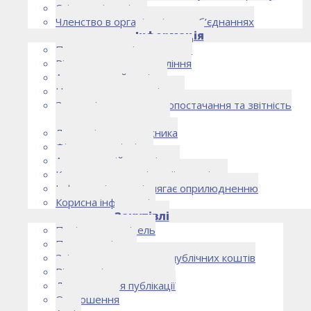
Спільна діяльність
Членство в організаціях та об’єднаннях
Інформація
Правоустановчі документи
Рішення органу управління
Аудиторський комітет
Нормативно-правові акти
Загальні умови електропостачання та звітність
електропостачальника
Лист очікувань власника
Фінансова звітність
Антикорупційна політика
Кодекс етики та ділової поведінки
Інформація, що підлягає оприлюдненню
Корисна інформація
Закупівлі
Політика закупівель
План закупівель
Звіт про використання публічних коштів
Відомості про договори
Договори для публікації
Оголошення