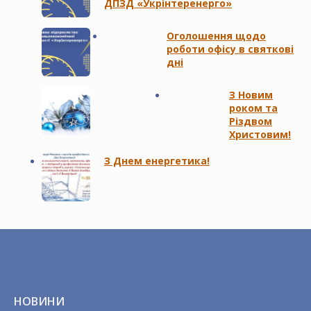
ДПЗД «Укрінтеренерго»
Оголошення щодо
роботи офісу в святкові
дні
З Новим
роком та
Різдвом
Христовим!
З Днем енергетика!
НОВИНИ