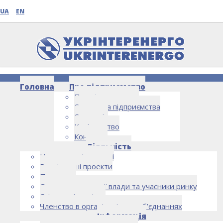
UA
EN
Головна
Про підприємство
Про підприємство
Структура підприємства
Стратегія
Керівництво
Контакти
НОВИНИ
Діяльність
Напрямки діяльності
Реалізовані проекти
Партнери
Органи державної влади та учасники ринку
Спільна діяльність
Членство в організаціях та об’єднаннях
Інформація