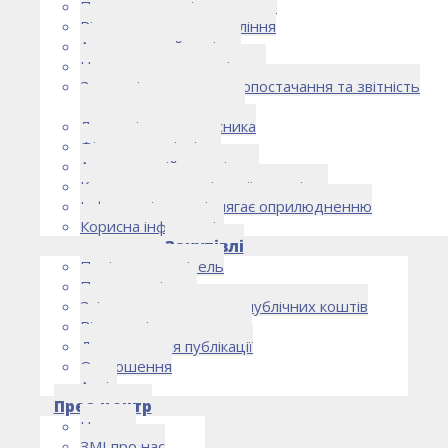
Правоустановчі документи
Рішення органу управління
Аудиторський комітет
Нормативно-правові акти
Загальні умови електропостачання та звітність
електропостачальника
Лист очікувань власника
Фінансова звітність
Антикорупційна політика
Кодекс етики та ділової поведінки
Інформація, що підлягає оприлюдненню
Корисна інформація
Закупівлі
Політика закупівель
План закупівель
Звіт про використання публічних коштів
Відомості про договори
Договори для публікації
Оголошення
Архів
Прес-центр
Новини
ЗМІ про нас