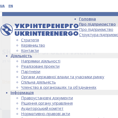
UA
EN
Головна
Про підприємство
Про підприємство
Структура підприєм
Стратегія
НОВИНИ
Керівництво
SHANOVNI-SPOZHYVACHI1
Контакти
Діяльність
Напрямки діяльності
21 Червня, 2022
Реалізовані проекти
Партнери
Органи державної влади та учасники ринку
SHanovni-spozhyvachi1
Спільна діяльність
Членство в організаціях та об’єднаннях
Інформація
Правоустановчі документи
Рішення органу управління
Аудиторський комітет
Нормативно-правові акти