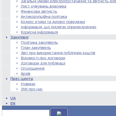
Загальні умови електропостачання та звітність е
Лист очікувань власника
Фінансова звітність
Антикорупційна політика
НОВИНИ
Кодекс етики та ділової поведінки
Інформація, що підлягає оприлюдненню
18.02.2026 Стартував процес реорганізації ДПЗД «Укрінт
Корисна інформація
Закупівлі
КОНТАКТИ
Політика закупівель
План закупівель
м. Київ, вул. Кирилівська, 85
Звіт про використання публічних коштів
Відомості про договори
Договори для публікації
Контакти договірного відділу, розрахункового відділу та відділу по
Оголошення
Архів
Прес-центр
kanc@uie.kiev.ua
Новини
ЗМІ про нас
UA
ПОШУК
EN