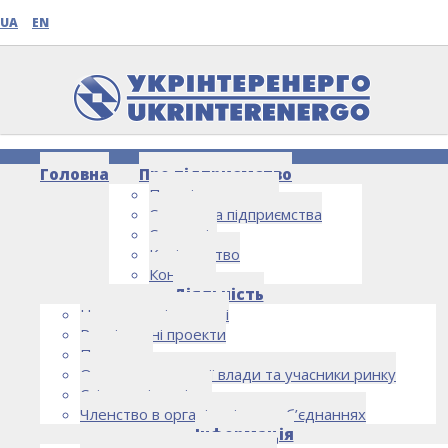
UA
EN
Головна
Про підприємство
Про підприємство
Структура підприємства
Стратегія
Керівництво
Контакти
НОВИНИ
Діяльність
Напрямки діяльності
Реалізовані проекти
Партнери
Органи державної влади та учасники ринку
Спільна діяльність
Членство в організаціях та об’єднаннях
Інформація