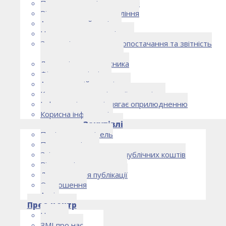
Правоустановчі документи
Рішення органу управління
Аудиторський комітет
Нормативно-правові акти
Загальні умови електропостачання та звітність
електропостачальника
Лист очікувань власника
Фінансова звітність
Антикорупційна політика
Кодекс етики та ділової поведінки
Інформація, що підлягає оприлюдненню
Корисна інформація
Закупівлі
Політика закупівель
План закупівель
Звіт про використання публічних коштів
Відомості про договори
Договори для публікації
Оголошення
Архів
Прес-центр
Новини
ЗМІ про нас