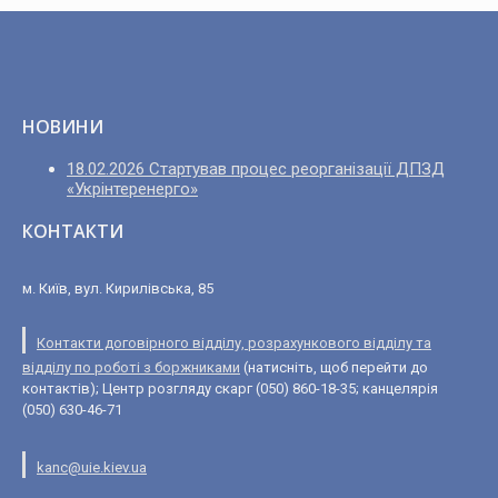
НОВИНИ
18.02.2026 Стартував процес реорганізації ДПЗД
«Укрінтеренерго»
КОНТАКТИ
м. Київ, вул. Кирилівська, 85
Контакти договірного відділу, розрахункового відділу та
відділу по роботі з боржниками
(натисніть, щоб перейти до
контактів); Центр розгляду скарг (050) 860-18-35; канцелярія
(050) 630-46-71
kanc@uie.kiev.ua