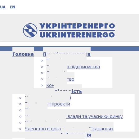
UA
EN
Головна
Про підприємство
Про підприємство
Структура підприємства
Стратегія
Керівництво
Контакти
НОВИНИ
Діяльність
Напрямки діяльності
Реалізовані проекти
Партнери
Органи державної влади та учасники ринку
Спільна діяльність
Членство в організаціях та об’єднаннях
Інформація