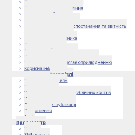
Правоустановчі документи
Рішення органу управління
Аудиторський комітет
Нормативно-правові акти
Загальні умови електропостачання та звітність
електропостачальника
Лист очікувань власника
Фінансова звітність
Антикорупційна політика
Кодекс етики та ділової поведінки
Інформація, що підлягає оприлюдненню
Корисна інформація
Закупівлі
Політика закупівель
План закупівель
Звіт про використання публічних коштів
Відомості про договори
Договори для публікації
Оголошення
Архів
Прес-центр
Новини
ЗМІ про нас