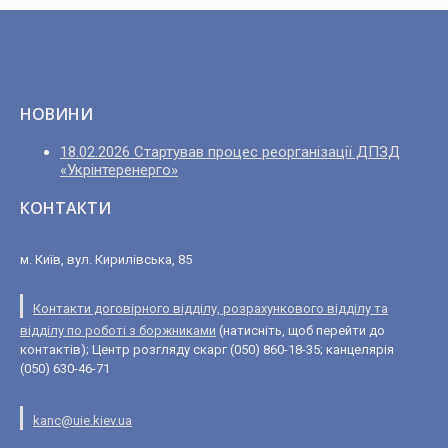
НОВИНИ
18.02.2026 Стартував процес реорганізації ДПЗД
«Укрінтеренерго»
КОНТАКТИ
м. Київ, вул. Кирилівська, 85
Контакти договірного відділу, розрахункового відділу та
відділу по роботі з боржниками
(натисніть, щоб перейти до
контактів); Центр розгляду скарг (050) 860-18-35; канцелярія
(050) 630-46-71
kanc@uie.kiev.ua