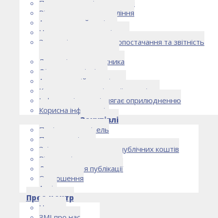
Правоустановчі документи
Рішення органу управління
Аудиторський комітет
Нормативно-правові акти
Загальні умови електропостачання та звітність
електропостачальника
Лист очікувань власника
Фінансова звітність
Антикорупційна політика
Кодекс етики та ділової поведінки
Інформація, що підлягає оприлюдненню
Корисна інформація
Закупівлі
Політика закупівель
План закупівель
Звіт про використання публічних коштів
Відомості про договори
Договори для публікації
Оголошення
Архів
Прес-центр
Новини
ЗМІ про нас