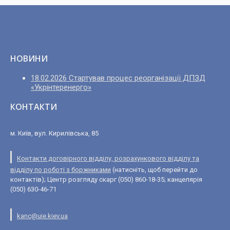
НОВИНИ
18.02.2026 Стартував процес реорганізації ДПЗД
«Укрінтеренерго»
КОНТАКТИ
м. Київ, вул. Кирилівська, 85
Контакти договірного відділу, розрахункового відділу та
відділу по роботі з боржниками
(натисніть, щоб перейти до
контактів); Центр розгляду скарг (050) 860-18-35; канцелярія
(050) 630-46-71
kanc@uie.kiev.ua