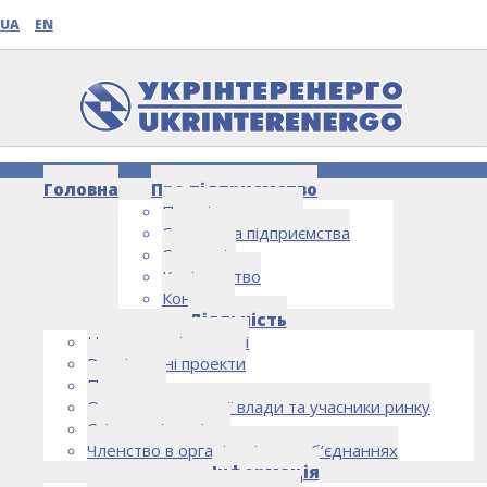
UA
EN
Головна
Про підприємство
Про підприємство
Структура підприємства
Стратегія
Керівництво
Контакти
НОВИНИ
Діяльність
Напрямки діяльності
Реалізовані проекти
Партнери
Органи державної влади та учасники ринку
Спільна діяльність
Членство в організаціях та об’єднаннях
Інформація