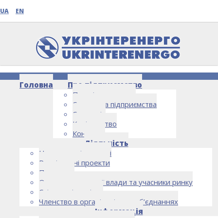
UA
EN
Головна
Про підприємство
Про підприємство
Структура підприємства
Стратегія
Керівництво
Контакти
НОВИНИ
Діяльність
Напрямки діяльності
Реалізовані проекти
Партнери
Органи державної влади та учасники ринку
Спільна діяльність
Членство в організаціях та об’єднаннях
Інформація