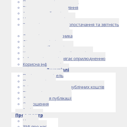
Правоустановчі документи
Рішення органу управління
Аудиторський комітет
Нормативно-правові акти
Загальні умови електропостачання та звітність
електропостачальника
Лист очікувань власника
Фінансова звітність
Антикорупційна політика
Кодекс етики та ділової поведінки
Інформація, що підлягає оприлюдненню
Корисна інформація
Закупівлі
Політика закупівель
План закупівель
Звіт про використання публічних коштів
Відомості про договори
Договори для публікації
Оголошення
Архів
Прес-центр
Новини
ЗМІ про нас