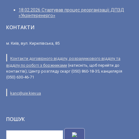
18.02.2026 Стартував процес реорганізації ДПЗД
«Укрінтеренерго»
КОНТАКТИ
м. Київ, вул. Кирилівська, 85
Контакти договірного відділу, розрахункового відділу та
відділу по роботі з боржниками
(натисніть, щоб перейти до
контактів); Центр розгляду скарг (050) 860-18-35; канцелярія
(050) 630-46-71
kanc@uie.kiev.ua
ПОШУК