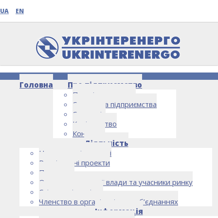
UA
EN
Головна
Про підприємство
Про підприємство
Структура підприємства
Стратегія
Керівництво
Контакти
НОВИНИ
Діяльність
Напрямки діяльності
Реалізовані проекти
Партнери
Органи державної влади та учасники ринку
Спільна діяльність
Членство в організаціях та об’єднаннях
Інформація