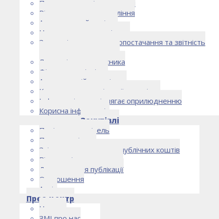
Правоустановчі документи
Рішення органу управління
Аудиторський комітет
Нормативно-правові акти
Загальні умови електропостачання та звітність
електропостачальника
Лист очікувань власника
Фінансова звітність
Антикорупційна політика
Кодекс етики та ділової поведінки
Інформація, що підлягає оприлюдненню
Корисна інформація
Закупівлі
Політика закупівель
План закупівель
Звіт про використання публічних коштів
Відомості про договори
Договори для публікації
Оголошення
Архів
Прес-центр
Новини
ЗМІ про нас