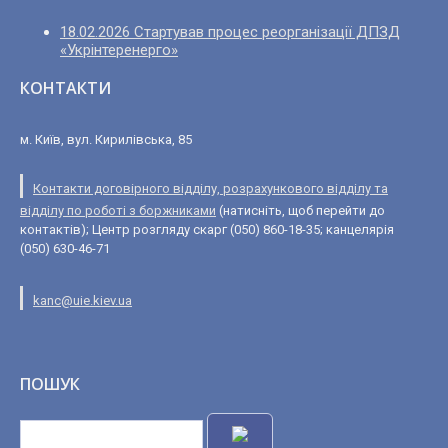
18.02.2026 Стартував процес реорганізації ДПЗД
«Укрінтеренерго»
КОНТАКТИ
м. Київ, вул. Кирилівська, 85
Контакти договірного відділу, розрахункового відділу та
відділу по роботі з боржниками
(натисніть, щоб перейти до
контактів); Центр розгляду скарг (050) 860-18-35; канцелярія
(050) 630-46-71
kanc@uie.kiev.ua
ПОШУК