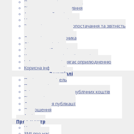
Правоустановчі документи
Рішення органу управління
Аудиторський комітет
Нормативно-правові акти
Загальні умови електропостачання та звітність
електропостачальника
Лист очікувань власника
Фінансова звітність
Антикорупційна політика
Кодекс етики та ділової поведінки
Інформація, що підлягає оприлюдненню
Корисна інформація
Закупівлі
Політика закупівель
План закупівель
Звіт про використання публічних коштів
Відомості про договори
Договори для публікації
Оголошення
Архів
Прес-центр
Новини
ЗМІ про нас