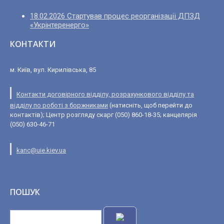
18.02.2026 Стартував процес реорганізації ДПЗД
«Укрінтеренерго»
КОНТАКТИ
м. Київ, вул. Кирилівська, 85
Контакти договірного відділу, розрахункового відділу та
відділу по роботі з боржниками
(натисніть, щоб перейти до
контактів); Центр розгляду скарг (050) 860-18-35; канцелярія
(050) 630-46-71
kanc@uie.kiev.ua
ПОШУК