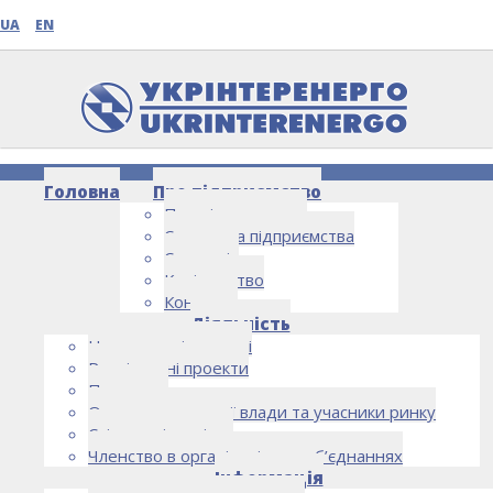
UA
EN
Головна
Про підприємство
Про підприємство
Структура підприємства
Стратегія
Керівництво
Контакти
НОВИНИ
Діяльність
Напрямки діяльності
Реалізовані проекти
Партнери
Органи державної влади та учасники ринку
Спільна діяльність
Членство в організаціях та об’єднаннях
Інформація