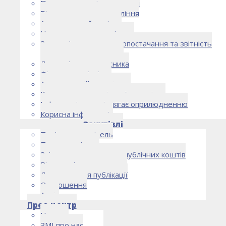
Правоустановчі документи
Рішення органу управління
Аудиторський комітет
Нормативно-правові акти
Загальні умови електропостачання та звітність
електропостачальника
Лист очікувань власника
Фінансова звітність
Антикорупційна політика
Кодекс етики та ділової поведінки
Інформація, що підлягає оприлюдненню
Корисна інформація
Закупівлі
Політика закупівель
План закупівель
Звіт про використання публічних коштів
Відомості про договори
Договори для публікації
Оголошення
Архів
Прес-центр
Новини
ЗМІ про нас