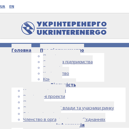
UA
EN
Головна
Про підприємство
Про підприємство
Структура підприємства
Стратегія
Керівництво
Контакти
НОВИНИ
Діяльність
Напрямки діяльності
Реалізовані проекти
Партнери
Органи державної влади та учасники ринку
Спільна діяльність
Членство в організаціях та об’єднаннях
Інформація