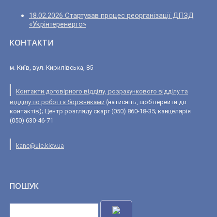
18.02.2026 Стартував процес реорганізації ДПЗД
«Укрінтеренерго»
КОНТАКТИ
м. Київ, вул. Кирилівська, 85
Контакти договірного відділу, розрахункового відділу та
відділу по роботі з боржниками
(натисніть, щоб перейти до
контактів); Центр розгляду скарг (050) 860-18-35; канцелярія
(050) 630-46-71
kanc@uie.kiev.ua
ПОШУК