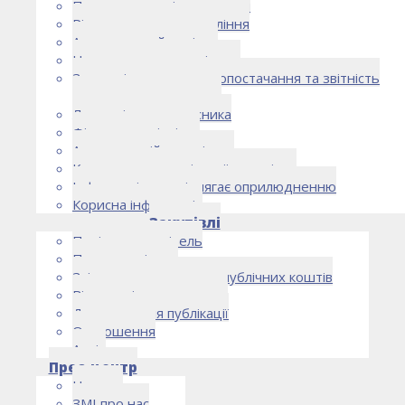
Правоустановчі документи
Рішення органу управління
Аудиторський комітет
Нормативно-правові акти
Загальні умови електропостачання та звітність
електропостачальника
Лист очікувань власника
Фінансова звітність
Антикорупційна політика
Кодекс етики та ділової поведінки
Інформація, що підлягає оприлюдненню
Корисна інформація
Закупівлі
Політика закупівель
План закупівель
Звіт про використання публічних коштів
Відомості про договори
Договори для публікації
Оголошення
Архів
Прес-центр
Новини
ЗМІ про нас