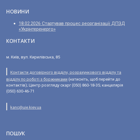
НОВИНИ
18.02.2026 Стартував процес реорганізації ДПЗД
«Укрінтеренерго»
КОНТАКТИ
м. Київ, вул. Кирилівська, 85
Контакти договірного відділу, розрахункового відділу та
відділу по роботі з боржниками
(натисніть, щоб перейти до
контактів); Центр розгляду скарг (050) 860-18-35; канцелярія
(050) 630-46-71
kanc@uie.kiev.ua
ПОШУК