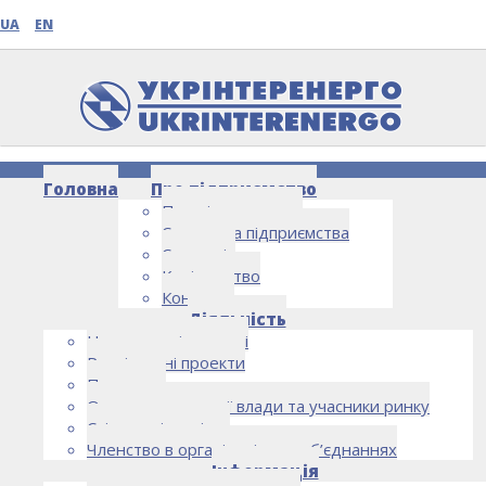
UA
EN
Головна
Про підприємство
Про підприємство
Структура підприємства
Стратегія
Керівництво
Контакти
НОВИНИ
Діяльність
Напрямки діяльності
Реалізовані проекти
Партнери
Органи державної влади та учасники ринку
Спільна діяльність
Членство в організаціях та об’єднаннях
Інформація