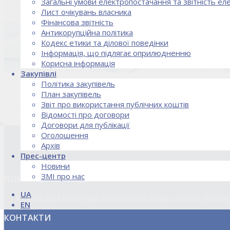
Загальні умови електропостачання та звітність е
Лист очікувань власника
Фінансова звітність
Антикорупційна політика
Кодекс етики та ділової поведінки
Інформація, що підлягає оприлюдненню
Корисна інформація
Закупівлі
Політика закупівель
План закупівель
Звіт про використання публічних коштів
Відомості про договори
Договори для публікації
Оголошення
Архів
Прес-центр
Новини
ЗМІ про нас
НОВИНИ
UA
18.02.2026 Стартував процес реорганізації ДПЗД «Укрінт
EN
КОНТАКТИ