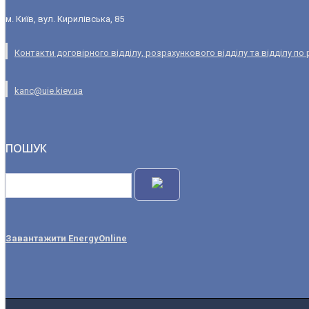
м. Київ, вул. Кирилівська, 85
Контакти договірного відділу, розрахункового відділу та відділу по
kanc@uie.kiev.ua
ПОШУК
Завантажити EnergyOnline