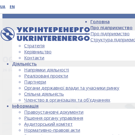
UA
EN
Головна
Про підприємство
Про підприємство
Структура підприєм
Стратегія
НОВИНИ
Керівництво
OG
Контакти
Діяльність
Напрямки діяльності
26 Вересня, 2018
Реалізовані проекти
Партнери
Органи державної влади та учасники ринку
Спільна діяльність
Членство в організаціях та об’єднаннях
Інформація
Правоустановчі документи
Рішення органу управління
Аудиторський комітет
Нормативно-правові акти