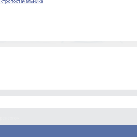
лектропостачальника
еренерго»