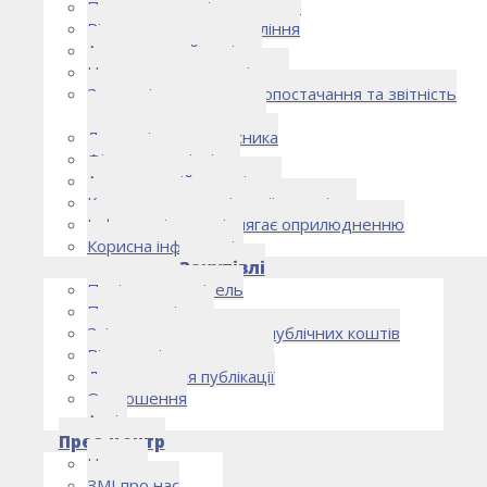
Правоустановчі документи
Рішення органу управління
Аудиторський комітет
Нормативно-правові акти
Загальні умови електропостачання та звітність
електропостачальника
Лист очікувань власника
Фінансова звітність
Антикорупційна політика
Кодекс етики та ділової поведінки
Інформація, що підлягає оприлюдненню
Корисна інформація
Закупівлі
Політика закупівель
План закупівель
Звіт про використання публічних коштів
Відомості про договори
Договори для публікації
Оголошення
Архів
Прес-центр
Новини
ЗМІ про нас