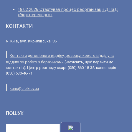
18.02.2026 Стартував процес реорганізації ДПЗД
«Укрінтеренерго»
КОНТАКТИ
м. Київ, вул. Кирилівська, 85
Контакти договірного відділу, розрахункового відділу та
відділу по роботі з боржниками
(натисніть, щоб перейти до
контактів); Центр розгляду скарг (050) 860-18-35; канцелярія
(050) 630-46-71
kanc@uie.kiev.ua
ПОШУК