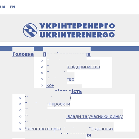
UA
EN
Головна
Про підприємство
Про підприємство
Структура підприємства
Стратегія
Керівництво
Контакти
НОВИНИ
Діяльність
Напрямки діяльності
Реалізовані проекти
Партнери
Органи державної влади та учасники ринку
Спільна діяльність
Членство в організаціях та об’єднаннях
Інформація