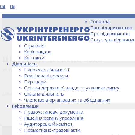
UA
EN
Головна
Про підприємство
Про підприємство
Структура підприєм
Стратегія
НОВИНИ
Керівництво
ЦІНИ ПОН ЧЕРВЕНЬ 2026
Контакти
Діяльність
Напрямки діяльності
25 Травня, 2026
Реалізовані проекти
Партнери
Органи державної влади та учасники ринку
Ціни ПОН червень 2026
Спільна діяльність
Членство в організаціях та об’єднаннях
Інформація
Правоустановчі документи
Рішення органу управління
Аудиторський комітет
Нормативно-правові акти