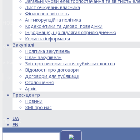
Загальні умови електропостачання та звітність е
Лист очікувань власника
Фінансова звітність
Антикорупційна політика
НОВИНИ
Кодекс етики та ділової поведінки
Інформація, що підлягає оприлюдненню
18.02.2026 Стартував процес реорганізації ДПЗД «Укрінт
Корисна інформація
Закупівлі
КОНТАКТИ
Політика закупівель
План закупівель
м. Київ, вул. Кирилівська, 85
Звіт про використання публічних коштів
Відомості про договори
Договори для публікації
Контакти договірного відділу, розрахункового відділу та відділу по
Оголошення
Архів
Прес-центр
kanc@uie.kiev.ua
Новини
ЗМІ про нас
UA
ПОШУК
EN