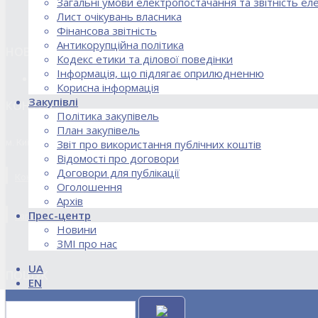
Загальні умови електропостачання та звітність е
Лист очікувань власника
Фінансова звітність
Антикорупційна політика
НОВИНИ
Кодекс етики та ділової поведінки
Інформація, що підлягає оприлюдненню
18.02.2026 Стартував процес реорганізації ДПЗД «Укрінт
Корисна інформація
Закупівлі
КОНТАКТИ
Політика закупівель
План закупівель
м. Київ, вул. Кирилівська, 85
Звіт про використання публічних коштів
Відомості про договори
Договори для публікації
Контакти договірного відділу, розрахункового відділу та відділу по
Оголошення
Архів
Прес-центр
kanc@uie.kiev.ua
Новини
ЗМІ про нас
UA
ПОШУК
EN