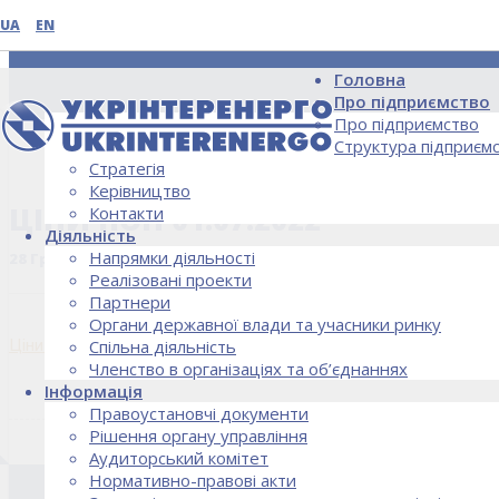
UA
EN
Головна
Про підприємство
Про підприємство
Структура підприєм
Стратегія
НОВИНИ
Керівництво
ЦІНИ ПОН 01.07.2022
Контакти
Діяльність
Напрямки діяльності
28 Грудня, 2022
Реалізовані проекти
Партнери
Органи державної влади та учасники ринку
Ціни ПОН 01.07.2022
Спільна діяльність
Членство в організаціях та об’єднаннях
Інформація
Правоустановчі документи
Рішення органу управління
Аудиторський комітет
Нормативно-правові акти