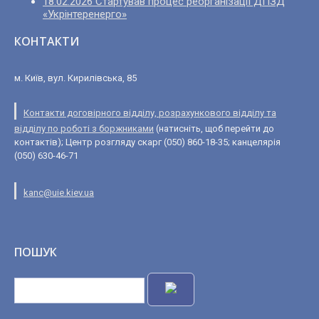
18.02.2026 Стартував процес реорганізації ДПЗД
«Укрінтеренерго»
КОНТАКТИ
м. Київ, вул. Кирилівська, 85
Контакти договірного відділу, розрахункового відділу та
відділу по роботі з боржниками
(натисніть, щоб перейти до
контактів); Центр розгляду скарг (050) 860-18-35; канцелярія
(050) 630-46-71
kanc@uie.kiev.ua
ПОШУК