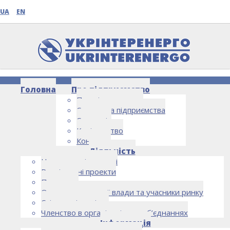
UA
EN
Головна
Про підприємство
Про підприємство
Структура підприємства
Стратегія
Керівництво
Контакти
НОВИНИ
Діяльність
Напрямки діяльності
Реалізовані проекти
Партнери
Органи державної влади та учасники ринку
Спільна діяльність
Членство в організаціях та об’єднаннях
Інформація