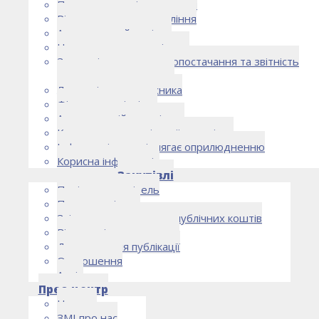
Правоустановчі документи
Рішення органу управління
Аудиторський комітет
Нормативно-правові акти
Загальні умови електропостачання та звітність
електропостачальника
Лист очікувань власника
Фінансова звітність
Антикорупційна політика
Кодекс етики та ділової поведінки
Інформація, що підлягає оприлюдненню
Корисна інформація
Закупівлі
Політика закупівель
План закупівель
Звіт про використання публічних коштів
Відомості про договори
Договори для публікації
Оголошення
Архів
Прес-центр
Новини
ЗМІ про нас