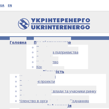
UA
EN
Головна
Про підприємство
Про підприємство
Структура підприємства
Стратегія
Керівництво
Контакти
НОВИНИ
Діяльність
Напрямки діяльності
Реалізовані проекти
Партнери
Органи державної влади та учасники ринку
Спільна діяльність
Членство в організаціях та об’єднаннях
Інформація