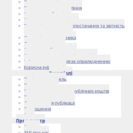
Правоустановчі документи
Рішення органу управління
Аудиторський комітет
Нормативно-правові акти
Загальні умови електропостачання та звітність
електропостачальника
Лист очікувань власника
Фінансова звітність
Антикорупційна політика
Кодекс етики та ділової поведінки
Інформація, що підлягає оприлюдненню
Корисна інформація
Закупівлі
Політика закупівель
План закупівель
Звіт про використання публічних коштів
Відомості про договори
Договори для публікації
Оголошення
Архів
Прес-центр
Новини
ЗМІ про нас