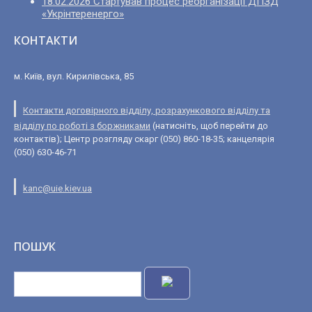
18.02.2026 Стартував процес реорганізації ДПЗД
«Укрінтеренерго»
КОНТАКТИ
м. Київ, вул. Кирилівська, 85
Контакти договірного відділу, розрахункового відділу та
відділу по роботі з боржниками
(натисніть, щоб перейти до
контактів); Центр розгляду скарг (050) 860-18-35; канцелярія
(050) 630-46-71
kanc@uie.kiev.ua
ПОШУК