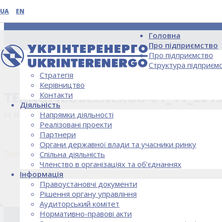
UA
EN
Головна
Про підприємство
Про підприємство
Структура підприєм
Стратегія
НОВИНИ
Керівництво
TERNOPILOBLENERGO-01_11_201
Контакти
Діяльність
Напрямки діяльності
11 Листопада, 2019
Реалізовані проекти
Партнери
Органи державної влади та учасники ринку
Ternopiloblenergo-01_11_2019
Спільна діяльність
Членство в організаціях та об’єднаннях
Інформація
Правоустановчі документи
Рішення органу управління
Аудиторський комітет
Нормативно-правові акти