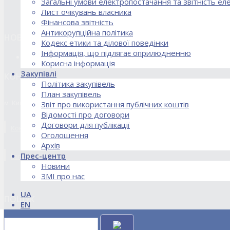
Загальні умови електропостачання та звітність е
Лист очікувань власника
Фінансова звітність
Антикорупційна політика
НОВИНИ
Кодекс етики та ділової поведінки
Інформація, що підлягає оприлюдненню
18.02.2026 Стартував процес реорганізації ДПЗД «Укрінт
Корисна інформація
Закупівлі
КОНТАКТИ
Політика закупівель
План закупівель
м. Київ, вул. Кирилівська, 85
Звіт про використання публічних коштів
Відомості про договори
Договори для публікації
Контакти договірного відділу, розрахункового відділу та відділу по
Оголошення
Архів
Прес-центр
kanc@uie.kiev.ua
Новини
ЗМІ про нас
UA
ПОШУК
EN