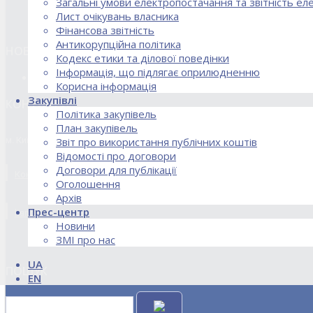
Загальні умови електропостачання та звітність е
Лист очікувань власника
Фінансова звітність
Антикорупційна політика
НОВИНИ
Кодекс етики та ділової поведінки
Інформація, що підлягає оприлюдненню
18.02.2026 Стартував процес реорганізації ДПЗД «Укрінт
Корисна інформація
Закупівлі
КОНТАКТИ
Політика закупівель
План закупівель
м. Київ, вул. Кирилівська, 85
Звіт про використання публічних коштів
Відомості про договори
Договори для публікації
Контакти договірного відділу, розрахункового відділу та відділу по
Оголошення
Архів
Прес-центр
kanc@uie.kiev.ua
Новини
ЗМІ про нас
UA
ПОШУК
EN