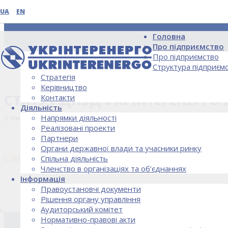
UA
EN
Головна
Про підприємство
Про підприємство
Структура підприєм
Стратегія
НОВИНИ
Керівництво
СТАТУТ ДПЗД УКРІНТЕРЕНЕРГО 2
Контакти
Діяльність
Напрямки діяльності
2 Листопада, 2021
Реалізовані проекти
Партнери
Органи державної влади та учасники ринку
Статут ДПЗД Укрінтеренерго 28.10.21
Спільна діяльність
Членство в організаціях та об’єднаннях
Інформація
Правоустановчі документи
Рішення органу управління
Аудиторський комітет
Нормативно-правові акти