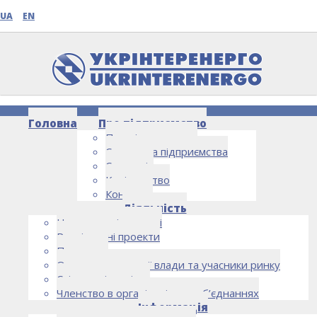
UA
EN
Головна
Про підприємство
Про підприємство
Структура підприємства
Стратегія
Керівництво
Контакти
НОВИНИ
Діяльність
Напрямки діяльності
Реалізовані проекти
Партнери
Органи державної влади та учасники ринку
Спільна діяльність
Членство в організаціях та об’єднаннях
Інформація