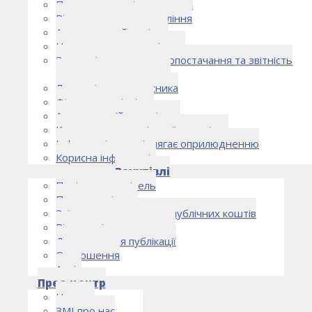
Правоустановчі документи
Рішення органу управління
Аудиторський комітет
Нормативно-правові акти
Загальні умови електропостачання та звітність
електропостачальника
Лист очікувань власника
Фінансова звітність
Антикорупційна політика
Кодекс етики та ділової поведінки
Інформація, що підлягає оприлюдненню
Корисна інформація
Закупівлі
Політика закупівель
План закупівель
Звіт про використання публічних коштів
Відомості про договори
Договори для публікації
Оголошення
Архів
Прес-центр
Новини
ЗМІ про нас