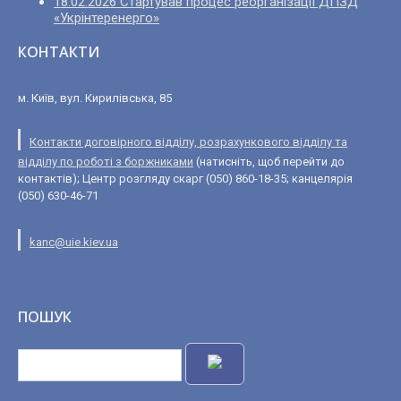
18.02.2026 Стартував процес реорганізації ДПЗД
«Укрінтеренерго»
КОНТАКТИ
м. Київ, вул. Кирилівська, 85
Контакти договірного відділу, розрахункового відділу та
відділу по роботі з боржниками
(натисніть, щоб перейти до
контактів); Центр розгляду скарг (050) 860-18-35; канцелярія
(050) 630-46-71
kanc@uie.kiev.ua
ПОШУК