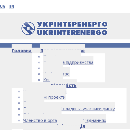
UA
EN
Головна
Про підприємство
Про підприємство
Структура підприємства
Стратегія
Керівництво
Контакти
НОВИНИ
Діяльність
Напрямки діяльності
Реалізовані проекти
Партнери
Органи державної влади та учасники ринку
Спільна діяльність
Членство в організаціях та об’єднаннях
Інформація