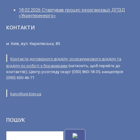
18.02.2026 Стартував процес реорганізації ДПЗД
«Укрінтеренерго»
КОНТАКТИ
м. Київ, вул. Кирилівська, 85
Контакти договірного відділу, розрахункового відділу та
відділу по роботі з боржниками
(натисніть, щоб перейти до
контактів); Центр розгляду скарг (050) 860-18-35; канцелярія
(050) 630-46-71
kanc@uie.kiev.ua
ПОШУК