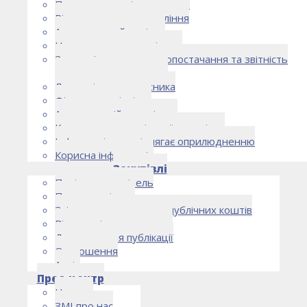
Правоустановчі документи
Рішення органу управління
Аудиторський комітет
Нормативно-правові акти
Загальні умови електропостачання та звітність
електропостачальника
Лист очікувань власника
Фінансова звітність
Антикорупційна політика
Кодекс етики та ділової поведінки
Інформація, що підлягає оприлюдненню
Корисна інформація
Закупівлі
Політика закупівель
План закупівель
Звіт про використання публічних коштів
Відомості про договори
Договори для публікації
Оголошення
Архів
Прес-центр
Новини
ЗМІ про нас