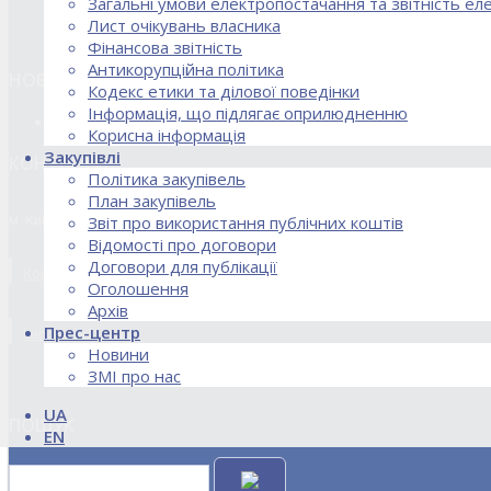
Загальні умови електропостачання та звітність е
Лист очікувань власника
Фінансова звітність
Антикорупційна політика
НОВИНИ
Кодекс етики та ділової поведінки
Інформація, що підлягає оприлюдненню
18.02.2026 Стартував процес реорганізації ДПЗД «Укрінт
Корисна інформація
Закупівлі
КОНТАКТИ
Політика закупівель
План закупівель
м. Київ, вул. Кирилівська, 85
Звіт про використання публічних коштів
Відомості про договори
Договори для публікації
Контакти договірного відділу, розрахункового відділу та відділу по
Оголошення
Архів
Прес-центр
kanc@uie.kiev.ua
Новини
ЗМІ про нас
UA
ПОШУК
EN