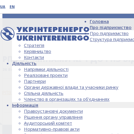
UA
EN
Головна
Про підприємство
Про підприємство
Структура підприєм
Стратегія
НОВИНИ
Керівництво
РПЗ ЗІ ЗМІНАМИ № 1 ДО РПЗ ВІД
Контакти
Діяльність
Напрямки діяльності
26 Вересня, 2024
Реалізовані проекти
Партнери
Органи державної влади та учасники ринку
РПЗ зі змінами № 1 до РПЗ від 14.11.2023
Спільна діяльність
Членство в організаціях та об’єднаннях
Інформація
Правоустановчі документи
Рішення органу управління
Аудиторський комітет
Нормативно-правові акти