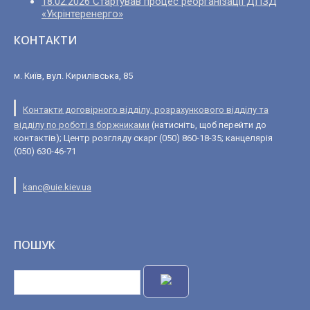
18.02.2026 Стартував процес реорганізації ДПЗД
«Укрінтеренерго»
КОНТАКТИ
м. Київ, вул. Кирилівська, 85
Контакти договірного відділу, розрахункового відділу та
відділу по роботі з боржниками
(натисніть, щоб перейти до
контактів); Центр розгляду скарг (050) 860-18-35; канцелярія
(050) 630-46-71
kanc@uie.kiev.ua
ПОШУК