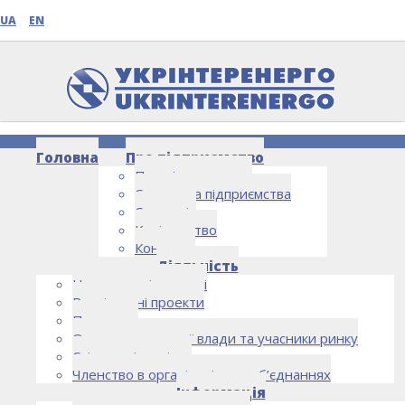
UA
EN
Головна
Про підприємство
Про підприємство
Структура підприємства
Стратегія
Керівництво
Контакти
НОВИНИ
Діяльність
Напрямки діяльності
Реалізовані проекти
Партнери
Органи державної влади та учасники ринку
Спільна діяльність
Членство в організаціях та об’єднаннях
Інформація