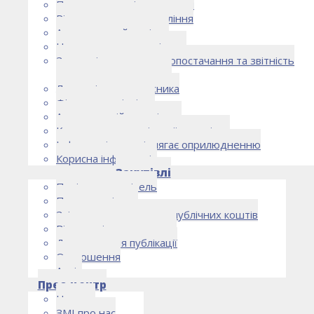
Правоустановчі документи
Рішення органу управління
Аудиторський комітет
Нормативно-правові акти
Загальні умови електропостачання та звітність
електропостачальника
Лист очікувань власника
Фінансова звітність
Антикорупційна політика
Кодекс етики та ділової поведінки
Інформація, що підлягає оприлюдненню
Корисна інформація
Закупівлі
Політика закупівель
План закупівель
Звіт про використання публічних коштів
Відомості про договори
Договори для публікації
Оголошення
Архів
Прес-центр
Новини
ЗМІ про нас