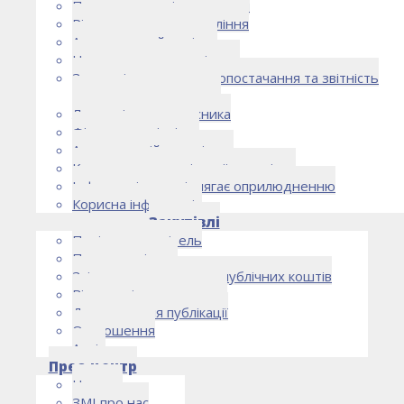
Правоустановчі документи
Рішення органу управління
Аудиторський комітет
Нормативно-правові акти
Загальні умови електропостачання та звітність
електропостачальника
Лист очікувань власника
Фінансова звітність
Антикорупційна політика
Кодекс етики та ділової поведінки
Інформація, що підлягає оприлюдненню
Корисна інформація
Закупівлі
Політика закупівель
План закупівель
Звіт про використання публічних коштів
Відомості про договори
Договори для публікації
Оголошення
Архів
Прес-центр
Новини
ЗМІ про нас