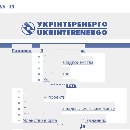
UA
EN
Головна
Про підприємство
Про підприємство
Структура підприємства
Стратегія
Керівництво
Контакти
НОВИНИ
Діяльність
Напрямки діяльності
Реалізовані проекти
Партнери
Органи державної влади та учасники ринку
Спільна діяльність
Членство в організаціях та об’єднаннях
Інформація