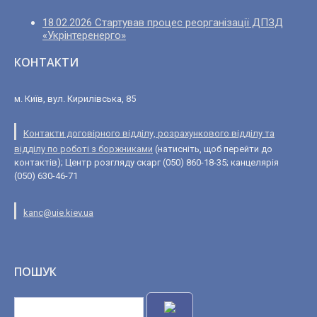
18.02.2026 Стартував процес реорганізації ДПЗД
«Укрінтеренерго»
КОНТАКТИ
м. Київ, вул. Кирилівська, 85
Контакти договірного відділу, розрахункового відділу та
відділу по роботі з боржниками
(натисніть, щоб перейти до
контактів); Центр розгляду скарг (050) 860-18-35; канцелярія
(050) 630-46-71
kanc@uie.kiev.ua
ПОШУК