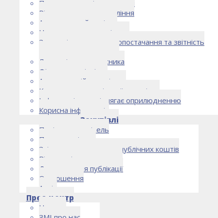
Правоустановчі документи
Рішення органу управління
Аудиторський комітет
Нормативно-правові акти
Загальні умови електропостачання та звітність
електропостачальника
Лист очікувань власника
Фінансова звітність
Антикорупційна політика
Кодекс етики та ділової поведінки
Інформація, що підлягає оприлюдненню
Корисна інформація
Закупівлі
Політика закупівель
План закупівель
Звіт про використання публічних коштів
Відомості про договори
Договори для публікації
Оголошення
Архів
Прес-центр
Новини
ЗМІ про нас