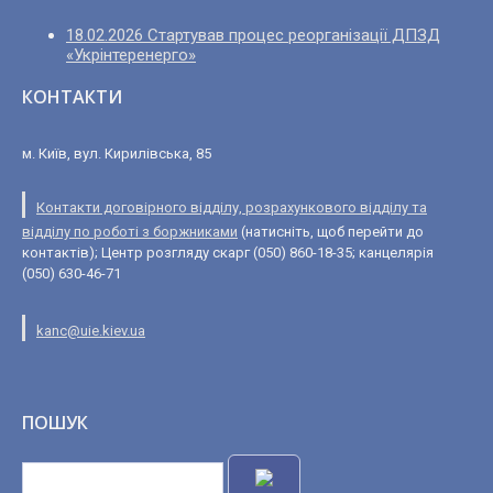
18.02.2026 Стартував процес реорганізації ДПЗД
«Укрінтеренерго»
КОНТАКТИ
м. Київ, вул. Кирилівська, 85
Контакти договірного відділу, розрахункового відділу та
відділу по роботі з боржниками
(натисніть, щоб перейти до
контактів); Центр розгляду скарг (050) 860-18-35; канцелярія
(050) 630-46-71
kanc@uie.kiev.ua
ПОШУК