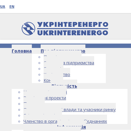
UA
EN
Головна
Про підприємство
Про підприємство
Структура підприємства
Стратегія
Керівництво
Контакти
НОВИНИ
Діяльність
Напрямки діяльності
Реалізовані проекти
Партнери
Органи державної влади та учасники ринку
Спільна діяльність
Членство в організаціях та об’єднаннях
Інформація