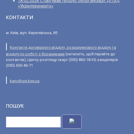
18.02.2026 Стартував процес реорганізації ДПЗД
«Укрінтеренерго»
КОНТАКТИ
м. Київ, вул. Кирилівська, 85
Контакти договірного відділу, розрахункового відділу та
відділу по роботі з боржниками
(натисніть, щоб перейти до
контактів); Центр розгляду скарг (050) 860-18-35; канцелярія
(050) 630-46-71
kanc@uie.kiev.ua
ПОШУК