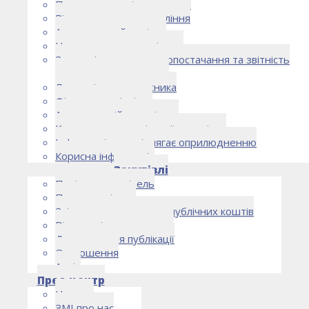
Правоустановчі документи
Рішення органу управління
Аудиторський комітет
Нормативно-правові акти
Загальні умови електропостачання та звітність
електропостачальника
Лист очікувань власника
Фінансова звітність
Антикорупційна політика
Кодекс етики та ділової поведінки
Інформація, що підлягає оприлюдненню
Корисна інформація
Закупівлі
Політика закупівель
План закупівель
Звіт про використання публічних коштів
Відомості про договори
Договори для публікації
Оголошення
Архів
Прес-центр
Новини
ЗМІ про нас