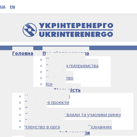
UA
EN
Головна
Про підприємство
Про підприємство
Структура підприємства
Стратегія
Керівництво
Контакти
НОВИНИ
Діяльність
Напрямки діяльності
Реалізовані проекти
Партнери
Органи державної влади та учасники ринку
Спільна діяльність
Членство в організаціях та об’єднаннях
Інформація