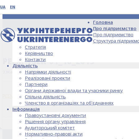
UA
EN
Головна
Про підприємство
Про підприємство
Структура підприєм
Стратегія
НОВИНИ
Керівництво
PEEM-TSEK-01_10_2019
Контакти
Діяльність
Напрямки діяльності
7 Жовтня, 2019
Реалізовані проекти
Партнери
Органи державної влади та учасники ринку
PEEM-TSEK-01_10_2019
Спільна діяльність
Членство в організаціях та об’єднаннях
Інформація
Правоустановчі документи
Рішення органу управління
Аудиторський комітет
Нормативно-правові акти