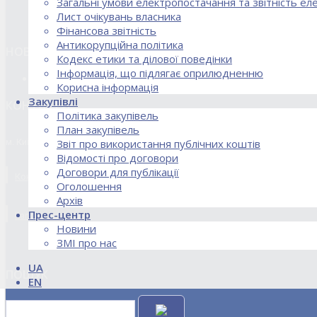
Загальні умови електропостачання та звітність е
Лист очікувань власника
Фінансова звітність
Антикорупційна політика
НОВИНИ
Кодекс етики та ділової поведінки
Інформація, що підлягає оприлюдненню
18.02.2026 Стартував процес реорганізації ДПЗД «Укрінт
Корисна інформація
Закупівлі
КОНТАКТИ
Політика закупівель
План закупівель
м. Київ, вул. Кирилівська, 85
Звіт про використання публічних коштів
Відомості про договори
Договори для публікації
Контакти договірного відділу, розрахункового відділу та відділу по
Оголошення
Архів
Прес-центр
kanc@uie.kiev.ua
Новини
ЗМІ про нас
UA
ПОШУК
EN