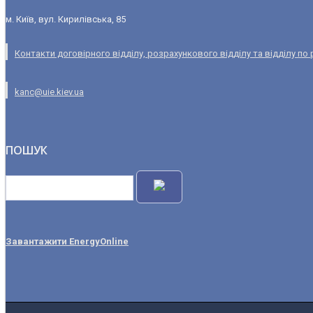
м. Київ, вул. Кирилівська, 85
Контакти договірного відділу, розрахункового відділу та відділу по
kanc@uie.kiev.ua
ПОШУК
Завантажити EnergyOnline