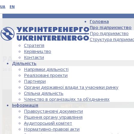
UA
EN
Головна
Про підприємство
Про підприємство
Структура підприєм
Стратегія
НОВИНИ
Керівництво
PART
Контакти
Діяльність
Напрямки діяльності
26 Вересня, 2018
Реалізовані проекти
Партнери
Органи державної влади та учасники ринку
Спільна діяльність
Членство в організаціях та об’єднаннях
Інформація
Правоустановчі документи
Рішення органу управління
Аудиторський комітет
Нормативно-правові акти