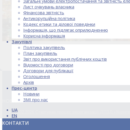
Загальні умови електропостачання та звітність е
Лист очікувань власника
Фінансова звітність
Антикорупційна політика
Кодекс етики та ділової поведінки
Інформація, що підлягає оприлюдненню
Корисна інформація
Закупівлі
Політика закупівель
План закупівель
Звіт про використання публічних коштів
Відомості про договори
Договори для публікації
Оголошення
Архів
Прес-центр
Новини
ЗМІ про нас
НОВИНИ
UA
18.02.2026 Стартував процес реорганізації ДПЗД «Укрінт
EN
КОНТАКТИ