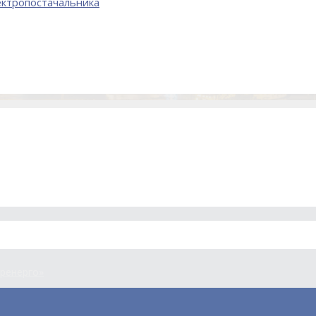
лектропостачальника
еренерго»