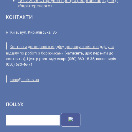
18.02.2026 Стартував процес реорганізації ДПЗД
«Укрінтеренерго»
КОНТАКТИ
м. Київ, вул. Кирилівська, 85
Контакти договірного відділу, розрахункового відділу та
відділу по роботі з боржниками
(натисніть, щоб перейти до
контактів); Центр розгляду скарг (050) 860-18-35; канцелярія
(050) 630-46-71
kanc@uie.kiev.ua
ПОШУК