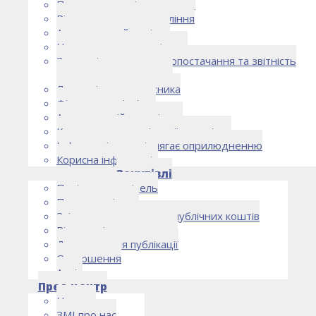
Правоустановчі документи
Рішення органу управління
Аудиторський комітет
Нормативно-правові акти
Загальні умови електропостачання та звітність
електропостачальника
Лист очікувань власника
Фінансова звітність
Антикорупційна політика
Кодекс етики та ділової поведінки
Інформація, що підлягає оприлюдненню
Корисна інформація
Закупівлі
Політика закупівель
План закупівель
Звіт про використання публічних коштів
Відомості про договори
Договори для публікації
Оголошення
Архів
Прес-центр
Новини
ЗМІ про нас