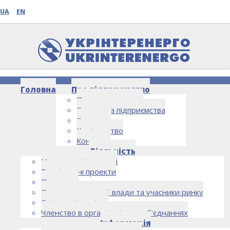
UA
EN
Головна
Про підприємство
Про підприємство
Структура підприємства
Стратегія
Керівництво
Контакти
НОВИНИ
Діяльність
Напрямки діяльності
Реалізовані проекти
Партнери
Органи державної влади та учасники ринку
Спільна діяльність
Членство в організаціях та об’єднаннях
Інформація