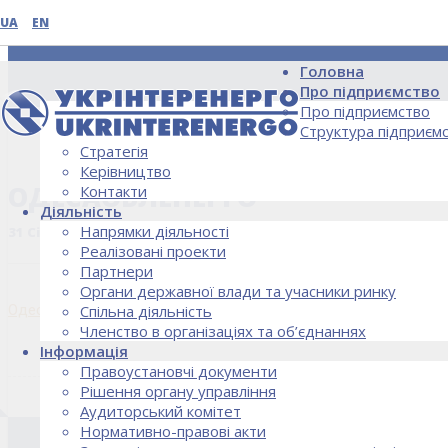
UA
EN
Головна
Про підприємство
Про підприємство
Структура підприєм
Стратегія
НОВИНИ
Керівництво
ОДЕСАОБЛЕНЕРГО
Контакти
Діяльність
Напрямки діяльності
31 Січня, 2019
Реалізовані проекти
Партнери
Органи державної влади та учасники ринку
Одесаобленерго
Спільна діяльність
Членство в організаціях та об’єднаннях
Інформація
Правоустановчі документи
Рішення органу управління
Аудиторський комітет
Нормативно-правові акти