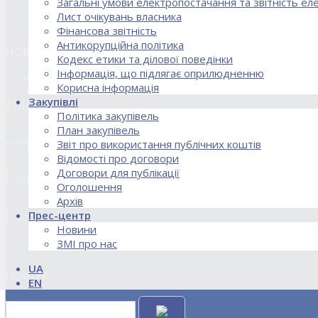
Загальні умови електропостачання та звітність е
Лист очікувань власника
Фінансова звітність
Антикорупційна політика
НОВИНИ
Кодекс етики та ділової поведінки
Інформація, що підлягає оприлюдненню
18.02.2026 Стартував процес реорганізації ДПЗД «Укрінт
Корисна інформація
Закупівлі
КОНТАКТИ
Політика закупівель
План закупівель
м. Київ, вул. Кирилівська, 85
Звіт про використання публічних коштів
Відомості про договори
Договори для публікації
Контакти договірного відділу, розрахункового відділу та відділу по
Оголошення
Архів
Прес-центр
kanc@uie.kiev.ua
Новини
ЗМІ про нас
UA
ПОШУК
EN