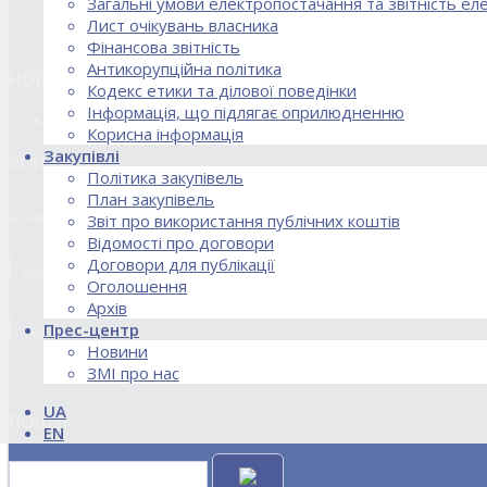
Загальні умови електропостачання та звітність е
Лист очікувань власника
Фінансова звітність
Антикорупційна політика
НОВИНИ
Кодекс етики та ділової поведінки
Інформація, що підлягає оприлюдненню
18.02.2026 Стартував процес реорганізації ДПЗД «Укрінт
Корисна інформація
Закупівлі
КОНТАКТИ
Політика закупівель
План закупівель
м. Київ, вул. Кирилівська, 85
Звіт про використання публічних коштів
Відомості про договори
Договори для публікації
Контакти договірного відділу, розрахункового відділу та відділу по
Оголошення
Архів
Прес-центр
kanc@uie.kiev.ua
Новини
ЗМІ про нас
UA
ПОШУК
EN