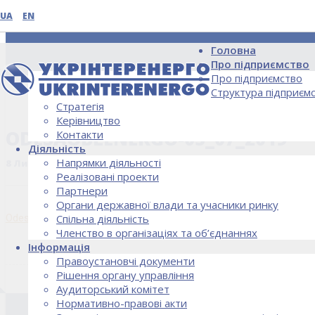
UA
EN
Головна
Про підприємство
Про підприємство
Структура підприєм
Стратегія
НОВИНИ
Керівництво
ODESAOBLENERGO-05_07_2019
Контакти
Діяльність
Напрямки діяльності
8 Липня, 2019
Реалізовані проекти
Партнери
Органи державної влади та учасники ринку
Odesaoblenergo-05_07_2019
Спільна діяльність
Членство в організаціях та об’єднаннях
Інформація
Правоустановчі документи
Рішення органу управління
Аудиторський комітет
Нормативно-правові акти