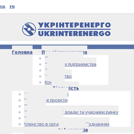
UA
EN
Головна
Про підприємство
Про підприємство
Структура підприємства
Стратегія
Керівництво
Контакти
НОВИНИ
Діяльність
Напрямки діяльності
Реалізовані проекти
Партнери
Органи державної влади та учасники ринку
Спільна діяльність
Членство в організаціях та об’єднаннях
Інформація