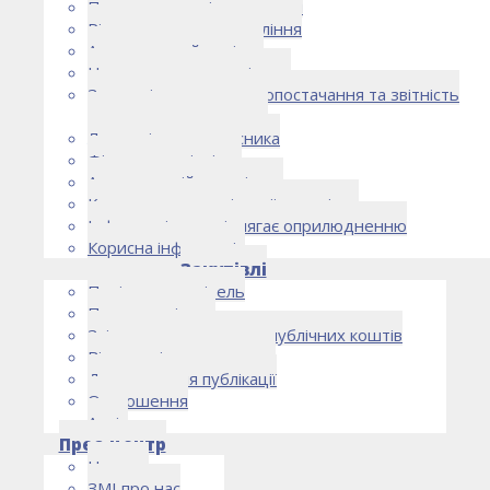
Правоустановчі документи
Рішення органу управління
Аудиторський комітет
Нормативно-правові акти
Загальні умови електропостачання та звітність
електропостачальника
Лист очікувань власника
Фінансова звітність
Антикорупційна політика
Кодекс етики та ділової поведінки
Інформація, що підлягає оприлюдненню
Корисна інформація
Закупівлі
Політика закупівель
План закупівель
Звіт про використання публічних коштів
Відомості про договори
Договори для публікації
Оголошення
Архів
Прес-центр
Новини
ЗМІ про нас