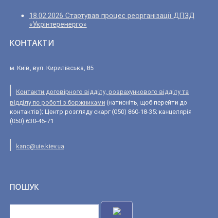
18.02.2026 Стартував процес реорганізації ДПЗД
«Укрінтеренерго»
КОНТАКТИ
м. Київ, вул. Кирилівська, 85
Контакти договірного відділу, розрахункового відділу та
відділу по роботі з боржниками
(натисніть, щоб перейти до
контактів); Центр розгляду скарг (050) 860-18-35; канцелярія
(050) 630-46-71
kanc@uie.kiev.ua
ПОШУК