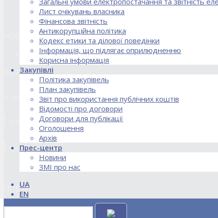
Загальні умови електропостачання та звітність е
Лист очікувань власника
Фінансова звітність
Антикорупційна політика
НОВИНИ
Кодекс етики та ділової поведінки
Інформація, що підлягає оприлюдненню
18.02.2026 Стартував процес реорганізації ДПЗД «Укрінт
Корисна інформація
Закупівлі
КОНТАКТИ
Політика закупівель
План закупівель
м. Київ, вул. Кирилівська, 85
Звіт про використання публічних коштів
Відомості про договори
Договори для публікації
Контакти договірного відділу, розрахункового відділу та відділу по
Оголошення
Архів
Прес-центр
kanc@uie.kiev.ua
Новини
ЗМІ про нас
UA
ПОШУК
EN