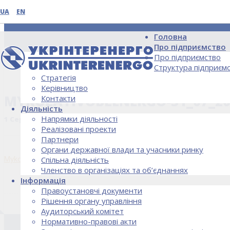
UA
EN
Головна
Про підприємство
Про підприємство
Структура підприєм
Стратегія
НОВИНИ
Керівництво
MYKOLAYIVOBLENERGO-31_07_20
Контакти
Діяльність
Напрямки діяльності
1 Серпня, 2019
Реалізовані проекти
Партнери
Органи державної влади та учасники ринку
Mykolayivoblenergo-31_07_2019
Спільна діяльність
Членство в організаціях та об’єднаннях
Інформація
Правоустановчі документи
Рішення органу управління
Аудиторський комітет
Нормативно-правові акти