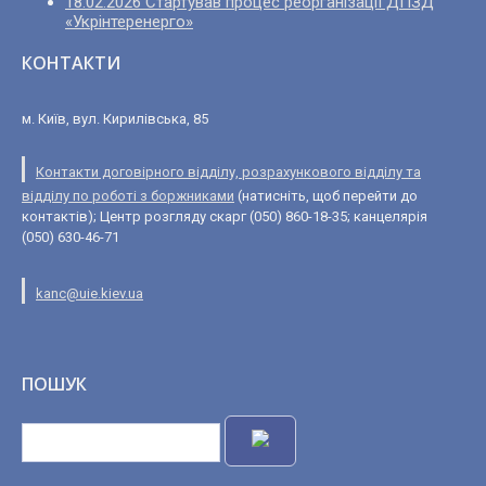
18.02.2026 Стартував процес реорганізації ДПЗД
«Укрінтеренерго»
КОНТАКТИ
м. Київ, вул. Кирилівська, 85
Контакти договірного відділу, розрахункового відділу та
відділу по роботі з боржниками
(натисніть, щоб перейти до
контактів); Центр розгляду скарг (050) 860-18-35; канцелярія
(050) 630-46-71
kanc@uie.kiev.ua
ПОШУК