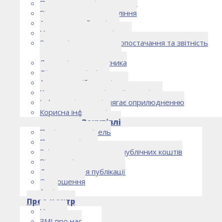
Правоустановчі документи
Рішення органу управління
Аудиторський комітет
Нормативно-правові акти
Загальні умови електропостачання та звітність
електропостачальника
Лист очікувань власника
Фінансова звітність
Антикорупційна політика
Кодекс етики та ділової поведінки
Інформація, що підлягає оприлюдненню
Корисна інформація
Закупівлі
Політика закупівель
План закупівель
Звіт про використання публічних коштів
Відомості про договори
Договори для публікації
Оголошення
Архів
Прес-центр
Новини
ЗМІ про нас