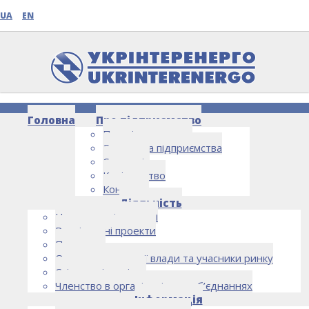
UA
EN
Головна
Про підприємство
Про підприємство
Структура підприємства
Стратегія
Керівництво
Контакти
НОВИНИ
Діяльність
Напрямки діяльності
Реалізовані проекти
Партнери
Органи державної влади та учасники ринку
Спільна діяльність
Членство в організаціях та об’єднаннях
Інформація