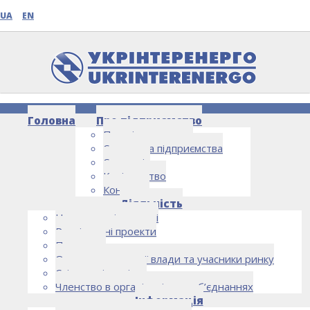
UA
EN
Головна
Про підприємство
Про підприємство
Структура підприємства
Стратегія
Керівництво
Контакти
НОВИНИ
Діяльність
Напрямки діяльності
Реалізовані проекти
Партнери
Органи державної влади та учасники ринку
Спільна діяльність
Членство в організаціях та об’єднаннях
Інформація