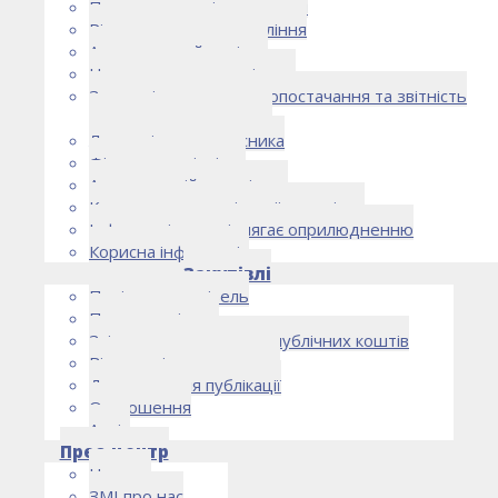
Правоустановчі документи
Рішення органу управління
Аудиторський комітет
Нормативно-правові акти
Загальні умови електропостачання та звітність
електропостачальника
Лист очікувань власника
Фінансова звітність
Антикорупційна політика
Кодекс етики та ділової поведінки
Інформація, що підлягає оприлюдненню
Корисна інформація
Закупівлі
Політика закупівель
План закупівель
Звіт про використання публічних коштів
Відомості про договори
Договори для публікації
Оголошення
Архів
Прес-центр
Новини
ЗМІ про нас