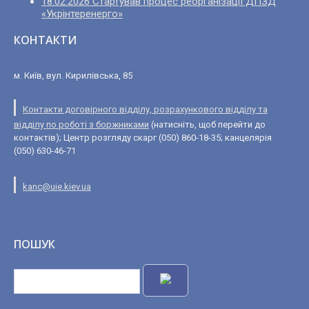
18.02.2026 Стартував процес реорганізації ДПЗД
«Укрінтеренерго»
КОНТАКТИ
м. Київ, вул. Кирилівська, 85
Контакти договірного відділу, розрахункового відділу та
відділу по роботі з боржниками
(натисніть, щоб перейти до
контактів); Центр розгляду скарг (050) 860-18-35; канцелярія
(050) 630-46-71
kanc@uie.kiev.ua
ПОШУК