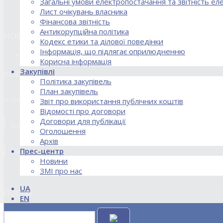
Загальні умови електропостачання та звітність е
Лист очікувань власника
Фінансова звітність
Антикорупційна політика
НОВИНИ
Кодекс етики та ділової поведінки
Інформація, що підлягає оприлюдненню
18.02.2026 Стартував процес реорганізації ДПЗД «Укрінт
Корисна інформація
Закупівлі
КОНТАКТИ
Політика закупівель
План закупівель
м. Київ, вул. Кирилівська, 85
Звіт про використання публічних коштів
Відомості про договори
Договори для публікації
Контакти договірного відділу, розрахункового відділу та відділу по
Оголошення
Архів
Прес-центр
kanc@uie.kiev.ua
Новини
ЗМІ про нас
UA
ПОШУК
EN