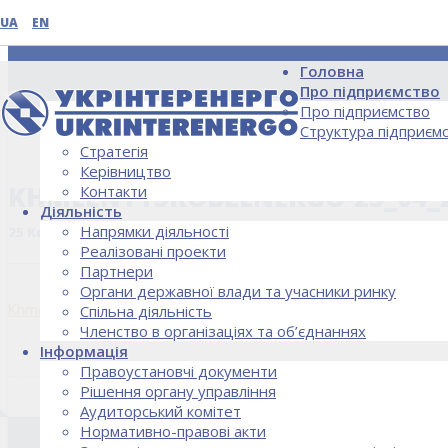
UA
EN
Головна
Про підприємство
Про підприємство
Структура підприєм
Стратегія
НОВИНИ
Керівництво
KHMELNYTSKOBLENERGO-23_04_
Контакти
Діяльність
Напрямки діяльності
25 Квітня, 2019
Реалізовані проекти
Партнери
Органи державної влади та учасники ринку
Khmelnytskoblenergo-23_04_2019
Спільна діяльність
Членство в організаціях та об’єднаннях
Інформація
Правоустановчі документи
Рішення органу управління
Аудиторський комітет
Нормативно-правові акти