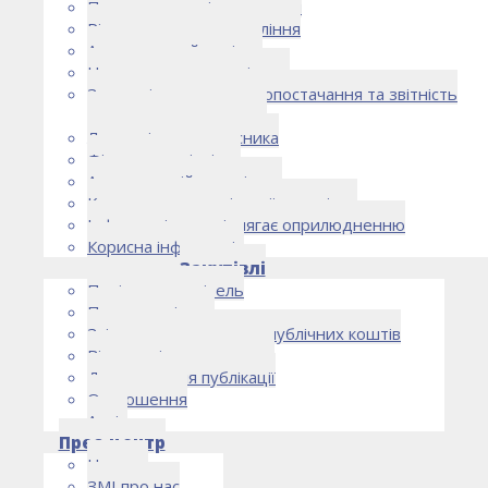
Правоустановчі документи
Рішення органу управління
Аудиторський комітет
Нормативно-правові акти
Загальні умови електропостачання та звітність
електропостачальника
Лист очікувань власника
Фінансова звітність
Антикорупційна політика
Кодекс етики та ділової поведінки
Інформація, що підлягає оприлюдненню
Корисна інформація
Закупівлі
Політика закупівель
План закупівель
Звіт про використання публічних коштів
Відомості про договори
Договори для публікації
Оголошення
Архів
Прес-центр
Новини
ЗМІ про нас