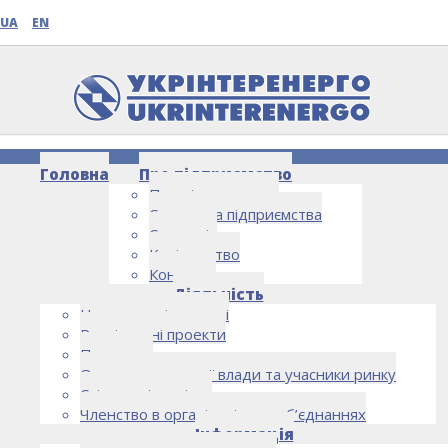
UA
EN
Головна
Про підприємство
Про підприємство
Структура підприємства
Стратегія
Керівництво
Контакти
НОВИНИ
Діяльність
Напрямки діяльності
Реалізовані проекти
Партнери
Органи державної влади та учасники ринку
Спільна діяльність
Членство в організаціях та об’єднаннях
Інформація