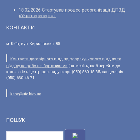
18.02.2026 Стартував процес реорганізації ДПЗД
«Укрінтеренерго»
КОНТАКТИ
м. Київ, вул. Кирилівська, 85
Контакти договірного відділу, розрахункового відділу та
відділу по роботі з боржниками
(натисніть, щоб перейти до
контактів); Центр розгляду скарг (050) 860-18-35; канцелярія
(050) 630-46-71
kanc@uie.kiev.ua
ПОШУК