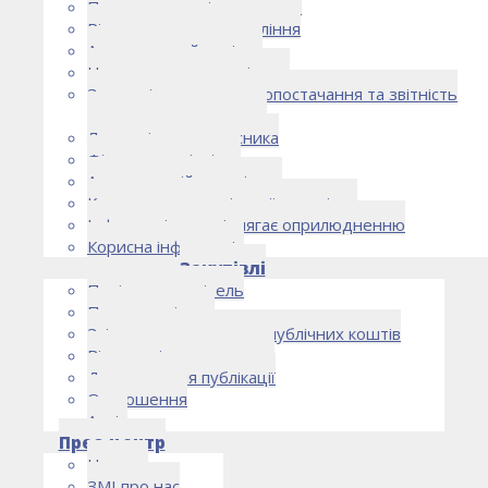
Правоустановчі документи
Рішення органу управління
Аудиторський комітет
Нормативно-правові акти
Загальні умови електропостачання та звітність
електропостачальника
Лист очікувань власника
Фінансова звітність
Антикорупційна політика
Кодекс етики та ділової поведінки
Інформація, що підлягає оприлюдненню
Корисна інформація
Закупівлі
Політика закупівель
План закупівель
Звіт про використання публічних коштів
Відомості про договори
Договори для публікації
Оголошення
Архів
Прес-центр
Новини
ЗМІ про нас