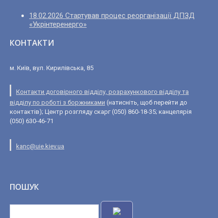
18.02.2026 Стартував процес реорганізації ДПЗД
«Укрінтеренерго»
КОНТАКТИ
м. Київ, вул. Кирилівська, 85
Контакти договірного відділу, розрахункового відділу та
відділу по роботі з боржниками
(натисніть, щоб перейти до
контактів); Центр розгляду скарг (050) 860-18-35; канцелярія
(050) 630-46-71
kanc@uie.kiev.ua
ПОШУК