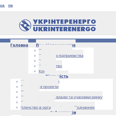
UA
EN
Головна
Про підприємство
Про підприємство
Структура підприємства
Стратегія
Керівництво
Контакти
НОВИНИ
Діяльність
Напрямки діяльності
Реалізовані проекти
Партнери
Органи державної влади та учасники ринку
Спільна діяльність
Членство в організаціях та об’єднаннях
Інформація