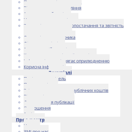
Правоустановчі документи
Рішення органу управління
Аудиторський комітет
Нормативно-правові акти
Загальні умови електропостачання та звітність
електропостачальника
Лист очікувань власника
Фінансова звітність
Антикорупційна політика
Кодекс етики та ділової поведінки
Інформація, що підлягає оприлюдненню
Корисна інформація
Закупівлі
Політика закупівель
План закупівель
Звіт про використання публічних коштів
Відомості про договори
Договори для публікації
Оголошення
Архів
Прес-центр
Новини
ЗМІ про нас