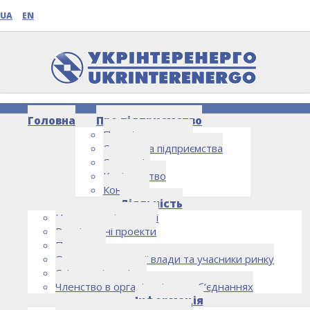
UA
EN
Головна
Про підприємство
Про підприємство
Структура підприємства
Стратегія
Керівництво
Контакти
НОВИНИ
Діяльність
Напрямки діяльності
Реалізовані проекти
Партнери
Органи державної влади та учасники ринку
Спільна діяльність
Членство в організаціях та об’єднаннях
Інформація