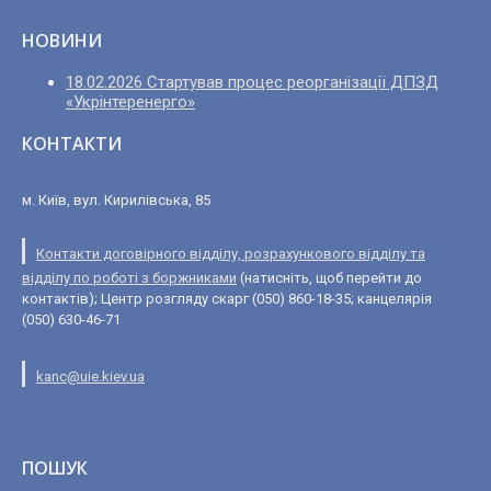
НОВИНИ
18.02.2026 Стартував процес реорганізації ДПЗД
«Укрінтеренерго»
КОНТАКТИ
м. Київ, вул. Кирилівська, 85
Контакти договірного відділу, розрахункового відділу та
відділу по роботі з боржниками
(натисніть, щоб перейти до
контактів); Центр розгляду скарг (050) 860-18-35; канцелярія
(050) 630-46-71
kanc@uie.kiev.ua
ПОШУК