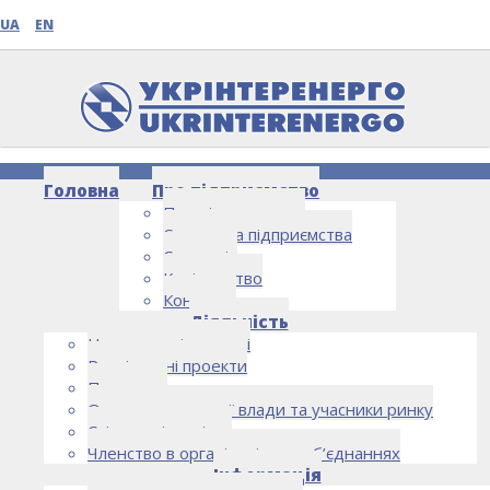
UA
EN
Головна
Про підприємство
Про підприємство
Структура підприємства
Стратегія
Керівництво
Контакти
НОВИНИ
Діяльність
Напрямки діяльності
Реалізовані проекти
Партнери
Органи державної влади та учасники ринку
Спільна діяльність
Членство в організаціях та об’єднаннях
Інформація