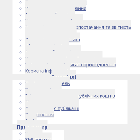
Правоустановчі документи
Рішення органу управління
Аудиторський комітет
Нормативно-правові акти
Загальні умови електропостачання та звітність
електропостачальника
Лист очікувань власника
Фінансова звітність
Антикорупційна політика
Кодекс етики та ділової поведінки
Інформація, що підлягає оприлюдненню
Корисна інформація
Закупівлі
Політика закупівель
План закупівель
Звіт про використання публічних коштів
Відомості про договори
Договори для публікації
Оголошення
Архів
Прес-центр
Новини
ЗМІ про нас