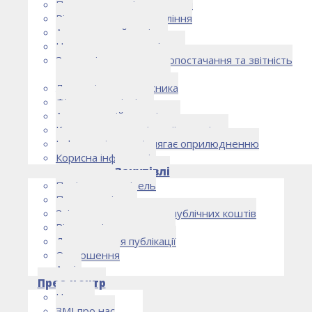
Правоустановчі документи
Рішення органу управління
Аудиторський комітет
Нормативно-правові акти
Загальні умови електропостачання та звітність
електропостачальника
Лист очікувань власника
Фінансова звітність
Антикорупційна політика
Кодекс етики та ділової поведінки
Інформація, що підлягає оприлюдненню
Корисна інформація
Закупівлі
Політика закупівель
План закупівель
Звіт про використання публічних коштів
Відомості про договори
Договори для публікації
Оголошення
Архів
Прес-центр
Новини
ЗМІ про нас