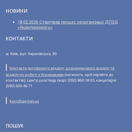
НОВИНИ
18.02.2026 Стартував процес реорганізації ДПЗД
«Укрінтеренерго»
КОНТАКТИ
м. Київ, вул. Кирилівська, 85
Контакти договірного відділу, розрахункового відділу та
відділу по роботі з боржниками
(натисніть, щоб перейти до
контактів); Центр розгляду скарг (050) 860-18-35; канцелярія
(050) 630-46-71
kanc@uie.kiev.ua
ПОШУК