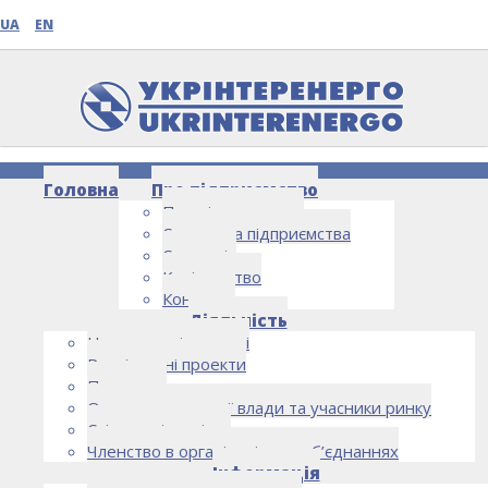
UA
EN
Головна
Про підприємство
Про підприємство
Структура підприємства
Стратегія
Керівництво
Контакти
НОВИНИ
Діяльність
Напрямки діяльності
Реалізовані проекти
Партнери
Органи державної влади та учасники ринку
Спільна діяльність
Членство в організаціях та об’єднаннях
Інформація