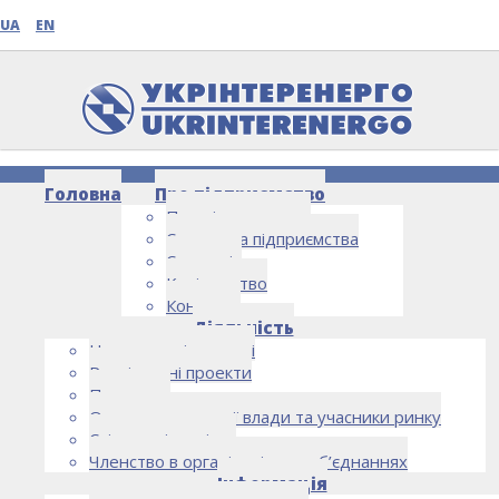
UA
EN
Головна
Про підприємство
Про підприємство
Структура підприємства
Стратегія
Керівництво
Контакти
НОВИНИ
Діяльність
Напрямки діяльності
Реалізовані проекти
Партнери
Органи державної влади та учасники ринку
Спільна діяльність
Членство в організаціях та об’єднаннях
Інформація