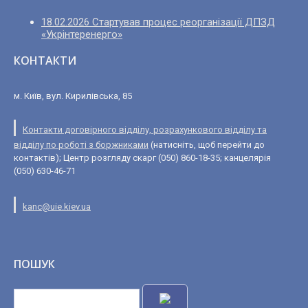
18.02.2026 Стартував процес реорганізації ДПЗД
«Укрінтеренерго»
КОНТАКТИ
м. Київ, вул. Кирилівська, 85
Контакти договірного відділу, розрахункового відділу та
відділу по роботі з боржниками
(натисніть, щоб перейти до
контактів); Центр розгляду скарг (050) 860-18-35; канцелярія
(050) 630-46-71
kanc@uie.kiev.ua
ПОШУК