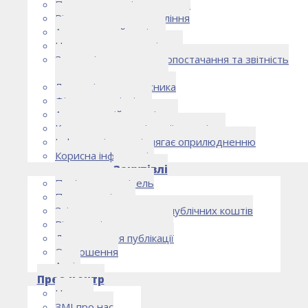
Правоустановчі документи
Рішення органу управління
Аудиторський комітет
Нормативно-правові акти
Загальні умови електропостачання та звітність
електропостачальника
Лист очікувань власника
Фінансова звітність
Антикорупційна політика
Кодекс етики та ділової поведінки
Інформація, що підлягає оприлюдненню
Корисна інформація
Закупівлі
Політика закупівель
План закупівель
Звіт про використання публічних коштів
Відомості про договори
Договори для публікації
Оголошення
Архів
Прес-центр
Новини
ЗМІ про нас